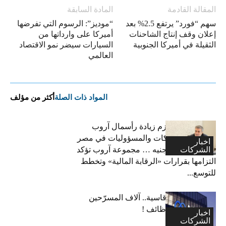
المقالة القادمة
المادة السابقة
سهم “فورد” يرتفع 2.5% بعد
“موديز”: الرسوم التي تفرضها
إعلان وقف إنتاج الشاحنات
أميركا على وارداتها من
الثقيلة في أميركا الجنوبية
السيارات سيضر نمو الاقتصاد
العالمي
المواد ذات الصلة
أكثر من مؤلف
فاتح بكداش:نعتزم زيادة رأسمال آروب
لتأمينات الممتلكات والمسؤوليات في مصر
اخبار
الشركات
إلى 600 مليون جنيه … مجموعة آروب تؤكد
التزامها بقرارات «الرقابة المالية» وتخطط
للتوسع...
“ميتا”: قرارات قاسية.. آلاف المسرّحين
وتجميد آلاف الوظائف !
اخبار
الشركات