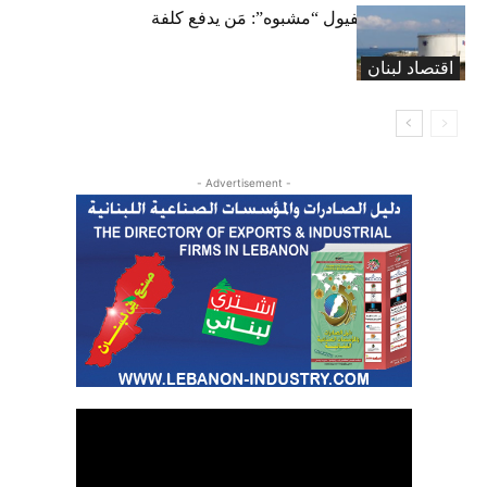
خزّانات فارغة لفيول “مشبوه”: مَن يدفع كلفة
الترحيل؟
اقتصاد لبنان
- Advertisement -