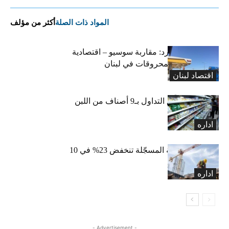
المواد ذات الصلة
أكثر من مؤلف
التضخم المستورد: مقاربة سوسيو – اقتصادية
لارتفاع أسعار المحروقات في لبنان
اقتصاد لبنان
«الاقتصاد» تعلّق التداول بـ9 أصناف من اللبن
واللبنة
اداره
الرخص العقارية المسجّلة تنخفض 23% في 10
أشهر
اداره
- Advertisement -