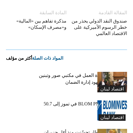
المقالة القادمة
المادة السابقة
صندوق النقد الدولي يحذر من
مذكرة تفاهم بين «المالية»
خطر الرسوم الأميركية على
و«مصرف الإسكان»
الاقتصاد العالمي
المواد ذات الصلة
أكثر من مؤلف
كركي يعلن عودة العمل في مكتبي صور وتبنين
وطليس ينوّه بجهود إدارة الضمان
اقتصاد لبنان
ارتفاع مؤشر BLOM PMI في تموز إلى 50.7
نقطة
اقتصاد لبنان
عبود: حركة المطار تحسّنت منذ أوّل حزيران..