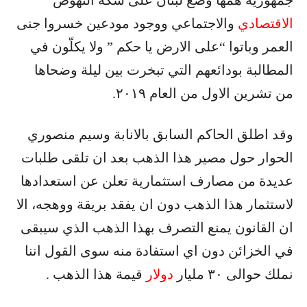
جمهورية همها وضع لبنان على سكة النهوض
الاقتصادي
والاجتماعي ووجود مودعين خسروا جنى
العمر وباتوا “على الارض يا حكم ” ولا يكلّون في
المطالبة بودائعهم التي تبخرت بين ليلة وضحاها
من تشرين الاول من العام ٢٠١٩.
وقد اطلق الحاكم السابق بالانابة وسيم منصوري
الحوار حول مصير هذا الذهب بعد ان تلقى طلبات
عديدة من مصارف استثمارية تعلن عن استعدادها
لاستثمار هذا الذهب دون ان يفقد بريقة ووهجه، الا
ان القانون يمنع التصرف بهذا الذهب الذي سيبقى
في الخزائن دون اي استفادة منه سوى القول اننا
نملك حوالى ٣٠ مليار
دولار
قيمة هذا الذهب .