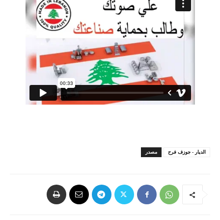
الديار - جوزف فرح
مصدر