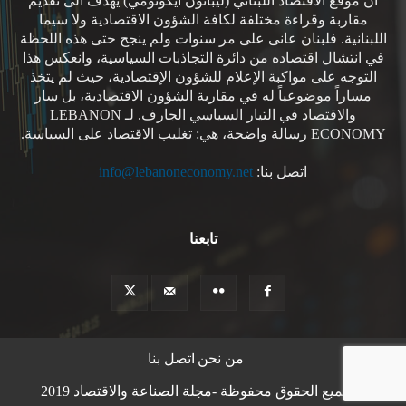
ان موقع الاقتصاد اللبناني (ليبانون ايكونومي) يهدف الى تقديم
مقاربة وقراءة مختلفة لكافة الشؤون الاقتصادية ولا سيما
اللبنانية. فلبنان عانى على مر سنوات ولم ينجح حتى هذه اللحظة
في انتشال اقتصاده من دائرة التجاذبات السياسية، وانعكس هذا
التوجه على مواكبة الإعلام للشؤون الإقتصادية، حيث لم يتخذ
مساراً موضوعياً له في مقاربة الشؤون الاقتصادية، بل سار
والاقتصاد في التيار السياسي الجارف. لـ LEBANON
ECONOMY رسالة واضحة، هي: تغليب الاقتصاد على السياسة.
اتصل بنا:
info@lebanoneconomy.net
تابعنا
من نحن
اتصل بنا
© جميع الحقوق محفوظة -مجلة الصناعة والاقتصاد 2019