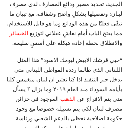
الجديد، تحديد مصير ودائع المصارف لدى مصرف
لبنان: وتفصيلها بشكلٍ واضح وشفاف، مع تبيان ما
تبقّى فعليًا من هذه الودائع وما هو قابل للاستخدام،
مما يفتح الباب أمام نقاشٍ عقلاني لتوزيع
الخسائر
والانطلاق بخطة إعادة هيكلة على أسسٍ سليمة.
“خبي قرشك الابيض ليومك الاسود” هذا المثل
اللبناني الذي طالما ردده المواطن اللبناني متى
يدخل حيز التنفيذ اذا كنا نعتبر ان لبنان منغمس كليا
بأيامه السوداء منذ العام ٢٠١٩ وما يزال ؟ يسأل
متى يتم الافراج عن
الذهب
الموجود في خزائن
مصرف لبنان لكي يتم تسييله خصوصا مع وجود
حكومة اصلاحية تحظى بالدعم الشعبي ورئاسة