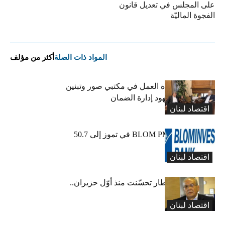
على المجلس في تعديل قانون
الفجوة الماليّة
المواد ذات الصلة
أكثر من مؤلف
كركي يعلن عودة العمل في مكتبي صور وتبنين
وطليس ينوّه بجهود إدارة الضمان
اقتصاد لبنان
ارتفاع مؤشر BLOM PMI في تموز إلى 50.7
نقطة
اقتصاد لبنان
عبود: حركة المطار تحسّنت منذ أوّل حزيران..
ولكن
اقتصاد لبنان