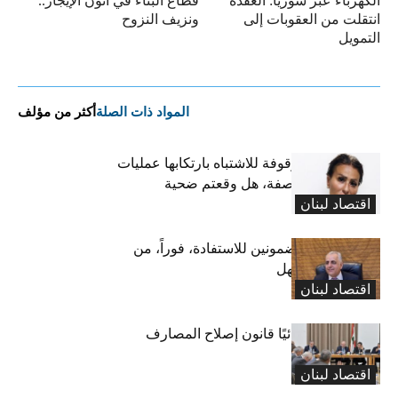
الكهرباء عبر سوريا: العقدة
قطاع البناء في أتون الإيجار..
انتقلت من العقوبات إلى
ونزيف النزوح
التمويل
المواد ذات الصلة
أكثر من مؤلف
تعميم صورة موقوفة للاشتباه بارتكابها عمليات
احتيال وانتحال صفة، هل وقعتم ضحية
اقتصاد لبنان
أعمالها؟
كركي يدعو المضمونين للاستفادة، فوراً، من
قانون تعليق المهل
اقتصاد لبنان
“المال” تنجز نهائيًا قانون إصلاح المصارف
اقتصاد لبنان