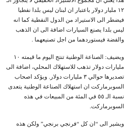
هذا يعني ان مجموع الاستيراد الحقيقي لا يتجاوز الـ
١٢ مليار دولار باعتبار ان لبنان ليس بلدا نفطيا
فيضطر الى الاستيراد من الدول النفطية كما انه
ليس بلدا يصنع السيارات اضافة الى ان الذهب
والفضة فيستوردهما من اجل تصنيعهما .
ويضيف: الصناعة الوطنية تنتج اليوم ما قيمته ١٠
مليارات دولار تذهب للاستهلاك المحلي، اضافة الى
تصديرها حوالي ٣ مليارات دولار. ويؤكد اصحاب
السوبرماركت ان استهلاك الصناعة الوطنية يتعدى
نسبة الـ ٥٥ في المئة من المبيعات في هذه
السوبرماركت.
ويشير الى “ان كل “فرنجي برنجي” ولكن هذه