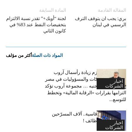
المقالة القادمة
المادة السابقة
بري: يجب ان يتوقف الترف
لجنة “أوبك+” تقدر نسبة الالتزام
الرسمي في لبنان
بتخفيضات النفط عند 83% في
كانون الثاني
المواد ذات الصلة
أكثر من مؤلف
فاتح بكداش:نعتزم زيادة رأسمال آروب
لتأمينات الممتلكات والمسؤوليات في مصر
اخبار
الشركات
إلى 600 مليون جنيه … مجموعة آروب تؤكد
التزامها بقرارات «الرقابة المالية» وتخطط
للتوسع...
“ميتا”: قرارات قاسية.. آلاف المسرّحين
وتجميد آلاف الوظائف !
اخبار
الشركات