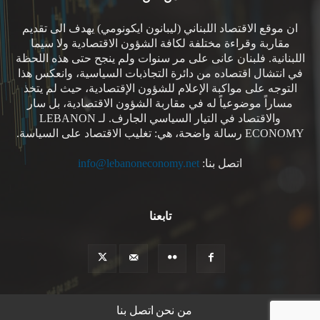
ان موقع الاقتصاد اللبناني (ليبانون ايكونومي) يهدف الى تقديم
مقاربة وقراءة مختلفة لكافة الشؤون الاقتصادية ولا سيما
اللبنانية. فلبنان عانى على مر سنوات ولم ينجح حتى هذه اللحظة
في انتشال اقتصاده من دائرة التجاذبات السياسية، وانعكس هذا
التوجه على مواكبة الإعلام للشؤون الإقتصادية، حيث لم يتخذ
مساراً موضوعياً له في مقاربة الشؤون الاقتصادية، بل سار
والاقتصاد في التيار السياسي الجارف. لـ LEBANON
ECONOMY رسالة واضحة، هي: تغليب الاقتصاد على السياسة.
اتصل بنا:
info@lebanoneconomy.net
تابعنا
من نحن
اتصل بنا