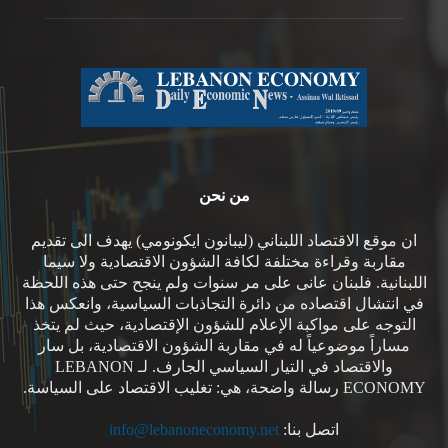
من نحن
ان موقع الاقتصاد اللبناني (ليبانون ايكونومي) يهدف الى تقديم
مقاربة وقراءة مختلفة لكافة الشؤون الاقتصادية ولا سيما
اللبنانية. فلبنان عانى على مر سنوات ولم ينجح حتى هذه اللحظة
في انتشال اقتصاده من دائرة التجاذبات السياسية، وانعكس هذا
التوجه على مواكبة الإعلام للشؤون الإقتصادية، حيث لم يتخذ
مساراً موضوعياً له في مقاربة الشؤون الاقتصادية، بل سار
والاقتصاد في التيار السياسي الجارف. لـ LEBANON
ECONOMY رسالة واضحة، هي: تغليب الاقتصاد على السياسة.
اتصل بنا:
info@lebanoneconomy.net