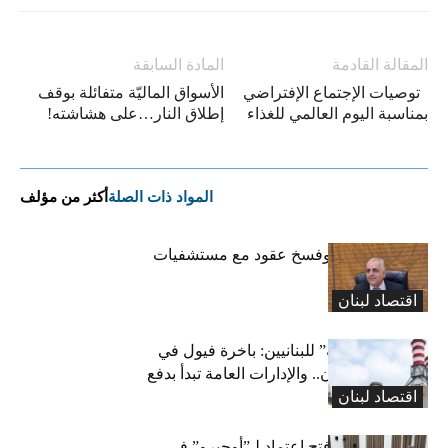
المقالة القادمة
المادة السابقة
توصيات الإجتماع الإفتراضي
الأسواق الماليّة متفائلة بوقف
بمناسبة اليوم العالمي للغذاء
إطلاق النار…على هشاشته!
المواد ذات الصلة
أكثر من مؤلف
كركي: إنذارات وفسخ عقود مع مستشفيات
مخالفة
اقتصاد لبنان
بشرى “كهربائية” للبنانيين: باخرة فيول في
طريقها إلى لبنان.. والإدارات العامة تبدأ بدفع
اقتصاد لبنان
متوجباتها
لجنة المال تقرّ فتح اعتماد لـ”أوجيرو” في