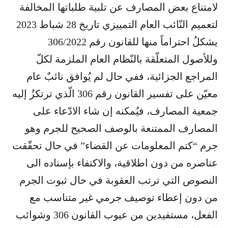
لامتناع بعض المصارف عن تلبية طلباتها المخالفة
لتعميم النّائب العام التمييزي تاريخ 28 شباط 2023
يشكلُ احتراماً منها للقانون رقم 306/2022
وللأصول المتعلّقة بالنّظام العام الملزمة لكلّ
المراجع الجزائية، ففي حال لم يُوافق نائبٌ عام
معيّن على تفسير القانون رقم 306 الّذي ترتكزُ إليه
جمعية المصارف، فيُمكنه إن شاء الادّعاء على
المصارف الممتنعة بالوصف الصحيح للجرم وهو
جرم “كتم المعلومات عن القضاء” في حال تحقّقت
عناصره من دون اطلاقية، والاكتفاء بإسناده الى
النصوص التي ترتب العقوبة في حال ثبوت الجرم
من دون إعطاء توصيف جرمي غير متناسب مع
الفعل، مستفيدين من عيوب القانون 306 وشوائب