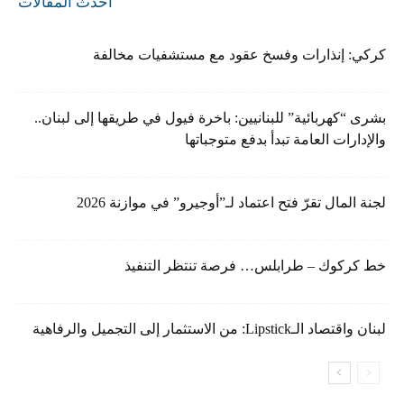
أحدث المقالات
كركي: إنذارات وفسخ عقود مع مستشفيات مخالفة
بشرى “كهربائية” للبنانيين: باخرة فيول في طريقها إلى لبنان..
والإدارات العامة تبدأ بدفع متوجباتها
لجنة المال تقرّ فتح اعتماد لـ”أوجيرو” في موازنة 2026
خط كركوك – طرابلس… فرصة تنتظر التنفيذ
لبنان واقتصاد الـLipstick: من الاستثمار إلى التجميل والرفاهية