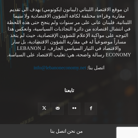
ان موقع الاقتصاد اللبناني (ليبانون ايكونومي) يهدف الى تقديم
مقاربة وقراءة مختلفة لكافة الشؤون الاقتصادية ولا سيما
اللبنانية. فلبنان عانى على مر سنوات ولم ينجح حتى هذه اللحظة
في انتشال اقتصاده من دائرة التجاذبات السياسية، وانعكس هذا
التوجه على مواكبة الإعلام للشؤون الإقتصادية، حيث لم يتخذ
مساراً موضوعياً له في مقاربة الشؤون الاقتصادية، بل سار
والاقتصاد في التيار السياسي الجارف. لـ LEBANON
ECONOMY رسالة واضحة، هي: تغليب الاقتصاد على السياسة.
اتصل بنا:
info@lebanoneconomy.net
تابعنا
من نحن
اتصل بنا