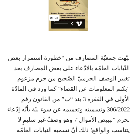
نبّهت جمعيّة المصارف من “خطورة استمرار بعض
النّيابات العامّة بالادّعاء على بعض المصارف بعد
تغيير الوصف الجرميّ الصّحيح من جرم مزعوم
“بكتم المعلومات عن القضاء” كما ورد في المادّة
الأولى في الفقرة 3 بند “ب” من القانون رقم
306/2022 وتسميته وتعميمه عن سوء نيّة بأنّه إدّعاء
بجرم “تبييض الأموال”، وهو وصفٌ غير سليمٍ لا
يتناسب والواقع؛ ذلك أنّ تسمية النيابات العامّة