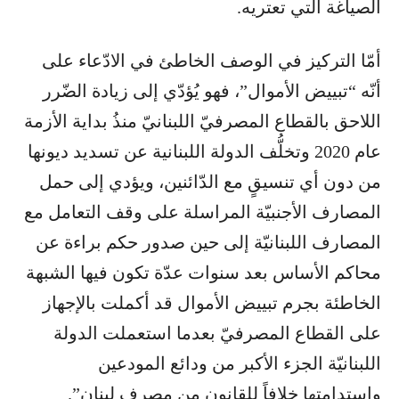
الصياغة التي تعتريه.
أمّا التركيز في الوصف الخاطئ في الادّعاء على
أنّه “تبييض الأموال”، فهو يُؤدّي إلى زيادة الضّرر
اللاحق بالقطاع المصرفيّ اللبنانيّ منذُ بداية الأزمة
عام 2020 وتخلُّف الدولة اللبنانية عن تسديد ديونها
من دون أي تنسيقٍ مع الدّائنين، ويؤدي إلى حمل
المصارف الأجنبيّة المراسلة على وقف التعامل مع
المصارف اللبنانيّة إلى حين صدور حكم براءة عن
محاكم الأساس بعد سنوات عدّة تكون فيها الشبهة
الخاطئة بجرم تبييض الأموال قد أكملت بالإجهاز
على القطاع المصرفيّ بعدما استعملت الدولة
اللبنانيّة الجزء الأكبر من ودائع المودعين
واستدامتها خلافاً للقانون من مصرف لبنان”.