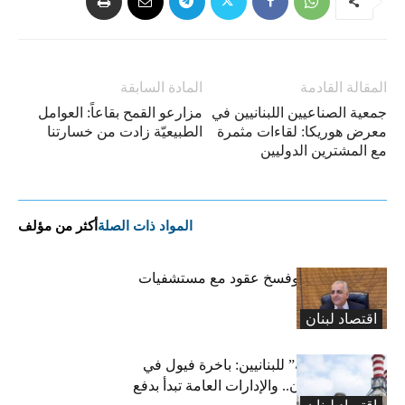
المقالة القادمة
المادة السابقة
جمعية الصناعيين اللبنانيين في
مزارعو القمح بقاعاً: العوامل
معرض هوريكا: لقاءات مثمرة
الطبيعيّة زادت من خسارتنا
مع المشترين الدوليين
المواد ذات الصلة
أكثر من مؤلف
كركي: إنذارات وفسخ عقود مع مستشفيات
مخالفة
اقتصاد لبنان
بشرى “كهربائية” للبنانيين: باخرة فيول في
طريقها إلى لبنان.. والإدارات العامة تبدأ بدفع