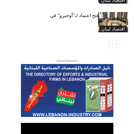
اقتصاد لبنان
متوجباتها
لجنة المال تقرّ فتح اعتماد لـ”أوجيرو” في
موازنة 2026
اقتصاد لبنان
- Advertisement -