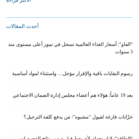
الأكثر قراءة
أحدث المقالات
“الفاو”: أسعار الغذاء العالمية تسجل في تموز أعلى مستوى منذ
3 سنوات
رسوم النفايات باقية والإقرار مؤجل… واستثناء لمواد أساسية
بعد 19 عاماً: هؤلاء هم أعضاء مجلس إدارة الضمان الاجتماعي
خزّانات فارغة لفيول “مشبوه”: مَن يدفع كلفة الترحيل؟
“الطاقة”: لا إستخدام لأي نفط قبل صدور نتائج الفحوصات