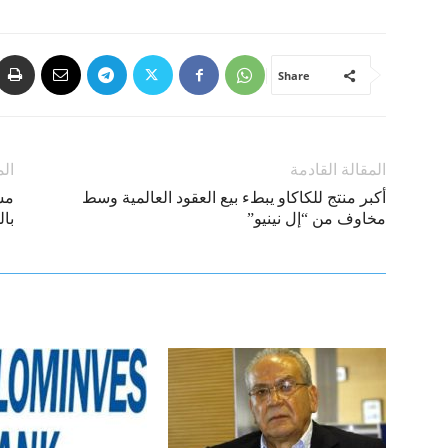
Share
المقالة القادمة
الم
أكبر منتج للكاكاو يبطء بيع العقود العالمية وسط
مش
مخاوف من “إل نينيو”
بال