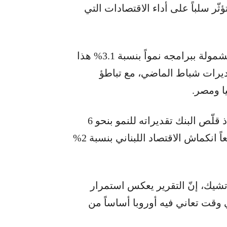
ر سلباً على أداء الاقتصادات التي
وتوقّع البنك أن تسجّل اقتصادات الدول الـ41 المشمولة ببرامجه نمواً بنسبة 3.1% هذا
وية مقارنة بتقديرات شباط الماضي، مع تباطؤ
ا ومصر.
وسجّل لبنان والعراق أكبر خفض في التوقّعات، إذ قلّص البنك تقديراته للنمو بنحو 6
نقاط مئوية للبنان و5.1 نقاط مئوية للعراق، متوقّعاً انكماش الاقتصاد اللبناني بنسبة 2%
ورتشيك، إنّ التقرير يعكس استمرار
وقت تعاني فيه أوروبا أساساً من