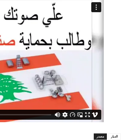
الديار
مصدر