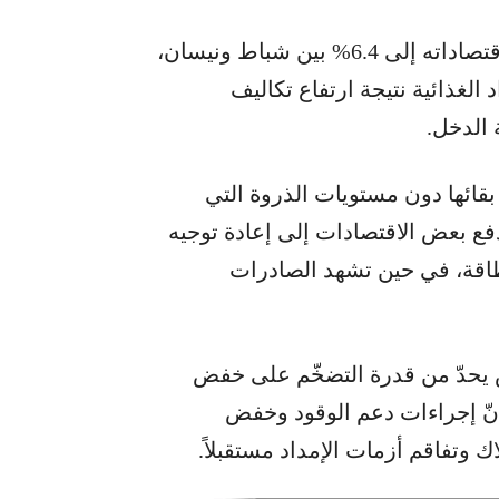
كما أشار البنك إلى ارتفاع متوسط التضخّم في اقتصاداته إلى 6.4% بين شباط ونيسان،
 الغذائية نتيجة ارتفاع تكاليف
 الدخل.
 بقائها دون مستويات الذروة التي
انيا عام 2022، ما زالت تدفع بعض الاقتصادات إلى إعادة توجيه
لطاقة، في حين تشهد الصادرات
ض يحدّ من قدرة التضخّم على خفض
 أنّ إجراءات دعم الوقود وخفض
 وتفاقم أزمات الإمداد مستقبلاً.