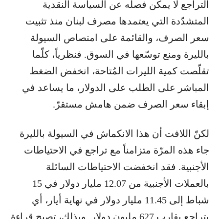
التراجع لا يمكن فصله عن السياسة النقدية
المتشدّدة التي يعتمدها مصرف لبنان منذ تثبيت
سعر الصرف، والقائمة على امتصاص السيولة
بالليرة ومنع توسّعها في السوق. فنظرياً، كلّما
تقلّصت كمية الليرات المُتاحة، انخفض الضغط
المباشر على الطلب على الدولار، ما يساعد في
إبقاء سعر الصرف ضمن هامش مستقرّ.
لكنّ اللافت أن هذا الانكماش في السيولة بالليرة
جاء هذه المرّة متزامناً مع تراجع في الاحتياطات
الأجنبية. فقد انخفضت الاحتياطات السائلة
بالعملات الأجنبية من 12.07 مليار دولار في 15
شباط إلى 11.45 مليار دولار في نهاية أيار، أي
بتراجع يقارب 627 مليون دولار. وبذلك، تصبح قراءة