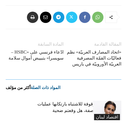
المقالة القادمة
المادة السابقة
«اتحاد المصارف العربيّة» نظم
ادّعاء فرنسي على «HSBC –
فعاليّات القمّة المصرفية
سويسرا» بتبييض أموال سلامة
العربيّة الأوروبيّة في باريس
المواد ذات الصلة
أكثر من مؤلف
تعميم صورة موقوفة للاشتباه بارتكابها عمليات
احتيال وانتحال صفة، هل وقعتم ضحية
اقتصاد لبنان
أعمالها؟