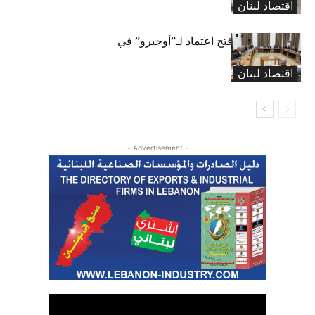
اقتصاد لبنان
متوجباتها
لجنة المال تقرّ فتح اعتماد لـ”أوجيرو” في
موازنة 2026
اقتصاد لبنان
- Advertisement -