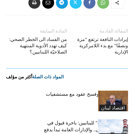
المقالة القادمة
المادة السابقة
إيرادات النافعة ترتفع “مرة
من الفساد الى الخطر الصحي:
ونصفًا” مع بدء اللامركزية
كيف تهدد الأدوية المنتهية
الإدارية
الصلاحيّة اللبنانيين؟
المواد ذات الصلة
أكثر من مؤلف
كركي: إنذارات وفسخ عقود مع مستشفيات
مخالفة
اقتصاد لبنان
بشرى “كهربائية” للبنانيين: باخرة فيول في
طريقها إلى لبنان.. والإدارات العامة تبدأ بدفع