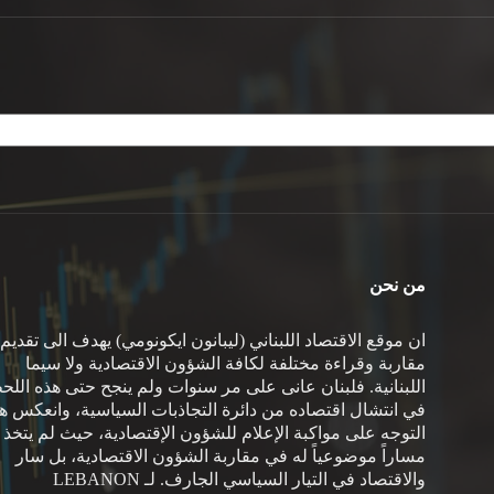
من نحن
ان موقع الاقتصاد اللبناني (ليبانون ايكونومي) يهدف الى تقديم
مقاربة وقراءة مختلفة لكافة الشؤون الاقتصادية ولا سيما
اللبنانية. فلبنان عانى على مر سنوات ولم ينجح حتى هذه اللح
في انتشال اقتصاده من دائرة التجاذبات السياسية، وانعكس هذ
التوجه على مواكبة الإعلام للشؤون الإقتصادية، حيث لم يتخذ
مساراً موضوعياً له في مقاربة الشؤون الاقتصادية، بل سار
والاقتصاد في التيار السياسي الجارف. لـ LEBANON