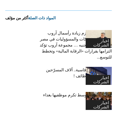
المواد ذات الصلة
أكثر من مؤلف
فاتح بكداش:نعتزم زيادة رأسمال آروب
لتأمينات الممتلكات والمسؤوليات في مصر
اخبار
الشركات
إلى 600 مليون جنيه … مجموعة آروب تؤكد
التزامها بقرارات «الرقابة المالية» وتخطط
للتوسع...
“ميتا”: قرارات قاسية.. آلاف المسرّحين
وتجميد آلاف الوظائف !
اخبار
الشركات
اكسا الشرق الاوسط تكرم موظفيها بغداء
احتفالا بالاعياد
اخبار
الشركات