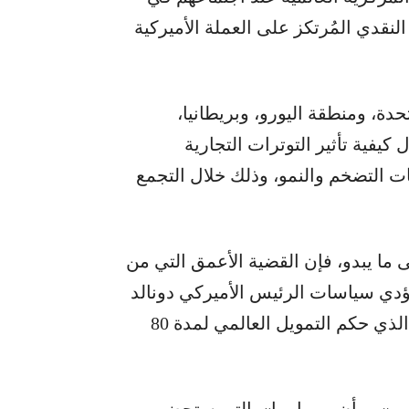
النقدي المُرتكز على العملة الأميركية
حدة، ومنطقة اليورو، وبريطانيا،
كيفية تأثير التوترات التجارية
 التضخم والنمو، وذلك خلال التجمع
ا يبدو، فإن القضية الأعمق التي من
ؤدي سياسات الرئيس الأميركي دونالد
ترمب الحمائية، وغير المتوقعة، إلى إنهاء النظام الذي حكم التمويل العالمي لمدة 80
في «بي أن بي باريبا»، التي ستحضر