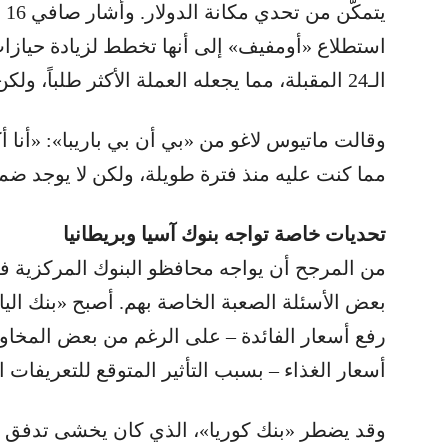
الـ24 المقبلة، مما يجعله العملة الأكثر طلباً، ولكن لا يزال أقل شعبية بكثير من الذهب.
وقالت ماتيوس لاغو من «بي أن بي باريبا»: «أنا أك
مما كنت عليه منذ فترة طويلة، ولكن لا يوجد ضما
تحديات خاصة تواجه بنوك آسيا وبريطانيا
من المرجح أن يواجه محافظو البنوك المركزية في ك
بعض الأسئلة الصعبة الخاصة بهم. أصبح «بنك اليا
رفع أسعار الفائدة – على الرغم من بعض المخا
أسعار الغذاء – بسبب التأثير المتوقع للتعريفات ال
وقد يضطر «بنك كوريا»، الذي كان يخشى تدفق الس