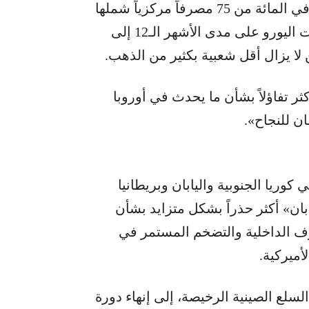
يتمكَّن من تحدي مكانة الدولار. وأشار صافي 16 في المائة من 75 مصرفاً مركزياً شملها
استطلاع «أومفيف» إلى أنها تخطط لزيادة حيازات اليورو على مدى الأشهر الـ12 إلى
ثر تفاؤلاً بشأن ما يحدث في أوروبا
ن للنجاح».
وريا الجنوبية واليابان وبريطانيا
بان» أكثر حذراً بشكل متزايد بشأن
وف الداخلية والتضخم المستمر في
أميركية.
لع الصينية الرخيصة، إلى إنهاء دورة