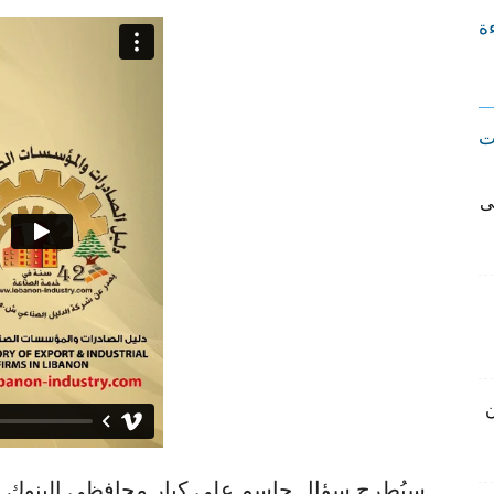
ءة
ت
ى
ن
سيُطرح سؤال حاسم على كبار محافظي البنوك ال