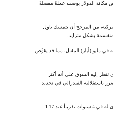
ض مكانة الدولار بوصفه عملةً مفضلةً
ميركية، من المرجح أن يتمسك باول
 منقسمة بشكل متزايد.
 في مايو (أيار) المقبل، مما قد يقوِّض
 تنظر إليه السوق على أنه أكثر
رر باستقلالية الفيدرالي في تحديد
لقد دفعت هذه المخاوف الدولار إلى أدنى مستوى له في 4 سنوات تقريباً عند 1.17