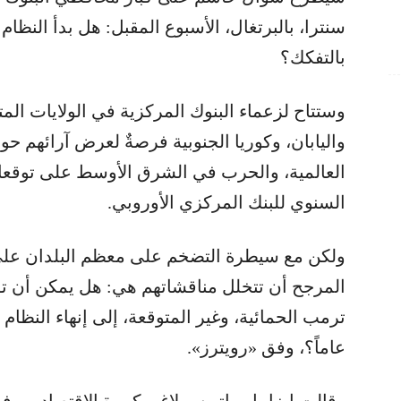
سنترا، بالبرتغال، الأسبوع المقبل: هل بدأ النظام 
بالتفكك؟
وستتاح لزعماء البنوك المركزية في الولايات المت
واليابان، وكوريا الجنوبية فرصةٌ لعرض آرائهم حول 
العالمية، والحرب في الشرق الأوسط على توقعات
السنوي للبنك المركزي الأوروبي.
ولكن مع سيطرة التضخم على معظم البلدان على م
المرجح أن تتخلل مناقشاتهم هي: هل يمكن أن ت
عاماً؟، وفق «رويترز».
وقالت إيزابيل ماتيوس لاغو، كبيرة الاقتصاديين 