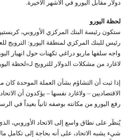
دولار مقابل اليورو في الأشهر الأخيرة.
لحظة اليورو
ستكون رئيسة البنك المركزي الأوروبي، كريستين 
رئيس للبنك المركزي لمنطقة اليورو: الترويج للعم
واجه سلفها ماريو دراغي تكهنات حول انهيار ال
لاغارد من مشكلات الدولار للترويج لـ«لحظة اليور
إذا ثبت أن التشاؤم بشأن العملة الموحدة كان مبا
الاقتصاديين – ولاغارد نفسها – يؤكدون أن الاتحاد
رفع اليورو من مكانته بوصفه ثانياً بعيداً في الرسم
يُنظَر على نطاق واسع إلى الاتحاد الأوروبي، الذي 
شيء يشبه الاتحاد، على أنه بحاجة إلى تكامل م