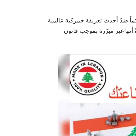
اً ضدّ أحدث تعريفة جمركية عالمية
د ترامب بنسبة 10%، معتبرةً أنها غير مبرّرة بموجب قانون