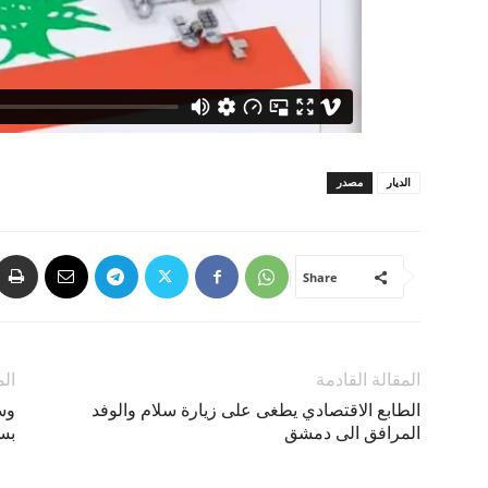
الديار
مصدر
Share
المقالة القادمة
الم
الطابع الاقتصادي يطغى على زيارة سلام والوفد
وس
المرافق الى دمشق
بس