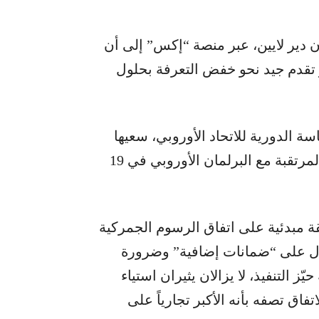
ن دير لايين، عبر منصة “إكس” إلى أن
راز تقدم جيد نحو خفض التعرفة بحلول
 الدورية للاتحاد الأوروبي، سعيها
للحفاظ على “الزخم الإيجابي” خلال المحادثات المرتقبة مع البرلمان الأوروبي في 19
ة مبدئية على اتفاق الرسوم الجمركية
ول على “ضمانات إضافية” وضرورة
ّز التنفيذ، لا يزالان يثيران استياء
اق تصفه بأنه الأكبر تجارياً على