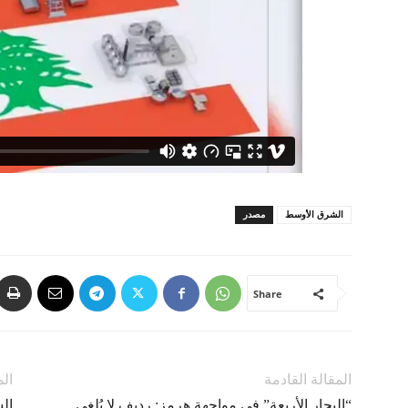
الشرق الأوسط
مصدر
Share
المقالة القادمة
الم
“البحار الأربعة” في مواجهة هرمز: رديف لا يُلغي
ال