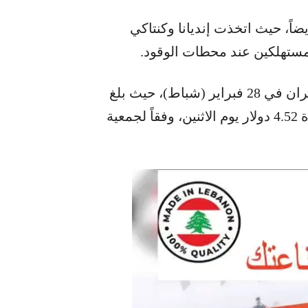
ضاً، حيث اتخذت إنديانا وكنتاكي
ستهلكين عند محطات الوقود.
وقد ارتفعت أسعار البنزين منذ بدء الحرب في إيران في 28 فبراير (شباط)، حيث بلغ
متوسط سعر الغالون الواحد في الولايات المتحدة 4.52 دولار يوم الاثنين، وفقاً لجمعية