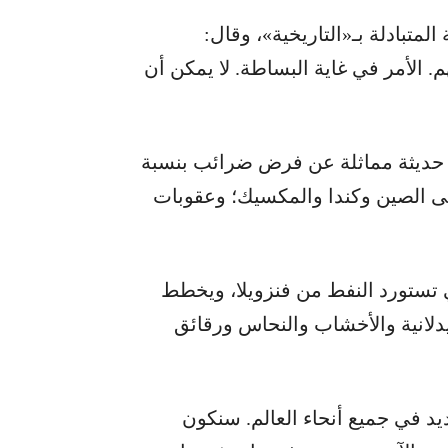
متبادلة بـ«التاريخية»، وقال:
هم. الأمر في غاية البساطة. لا يمكن أن
 حديثة مماثلة عن فرض ضرائب بنسبة
لى الصين وكندا والمكسيك؛ وعقوبات
تستورد النفط من فنزويلا، ويخطط
لانية والأخشاب والنحاس ورقائق
د في جميع أنحاء العالم. سنكون