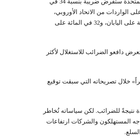
ورفع رسماً بيانياً أثناء حديثه، يُظهر أن الولايات المتحدة ستفرض ضريبة بنسبة 34 في
من الصين، و20 في المائة على الواردات من الاتحاد الأوروبي،
و25 في المائة على كوريا الجنوبية، و24 في المائة على اليابان، و32 في المائة على
عرض دافعو الضرائب للاستغلال لأكثر
راً» خلال تصريحاته التي سبقت توقيع
 نتيجةً للضرائب. لكن سياساته تُخاطر
جه المستهلكون والشركات ارتفاعات
لسلع.