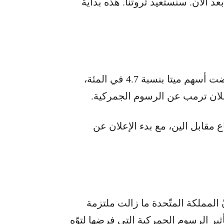
د الآن. سنستعيد ثروتنا. هذه بداية
تراجعت أسهم أمازون بنسبة 5 في المئة، وانخفضت أسهم ميتا بنسبة 4.7 في المئة،
ع مقابل الين، مع بدء الإعلان عن
ّ المملكة المتّحدة ما زالت ملتزمة
ثير الرسوم الجمركية التي فرضها لتوّه