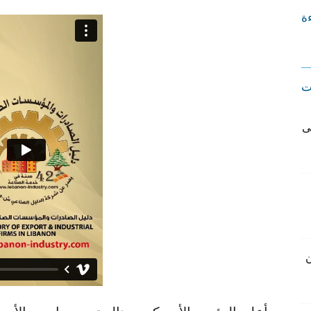
ءة
ت
ى
ن