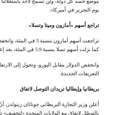
موضع حسد كل دولة، ولن نسمح لأحد باستغلالنا بع
يوم التحرير في أميركا».
تراجع أسهم «أمازون وميتا وتسلا»
كما نزلت أسهم تسلا بنسبة 5.9 في المئة، بعد إعلان ترمب عن الرسوم الجمركية.
وانخفض الدولار مقابل اليورو، وتحول إلى الارتفا
التعريفات الجديدة.
بريطانيا وإيطاليا تريدان التوصل لاتفاق
أعلن وزير التجارة البريطاني جوناثان رينولدز، أن
بالتوصّل لاتفاق مع الولايات المتحدة «لتخفيف» تأ