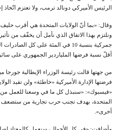
الرئيس الأميركي دونالد ترمب، ولا تعتزم اتّخاذ إ
وقال: «بما أنّ الولايات المتحدة هي أقرب حليف لن
ونلتزم بهذا الاتفاق الذي نأمل أن يخفّف من تأثير 
جمركية بنسبة 10 في المئة على كل الصا
أقلّ نسبة فرضها الملياردير الجمهوري على سائر 
من جهتها قالت رئيسة الوزراء الإيطالية جورجا م
فرضتها الإدارة الأميركية «خاطئة» ولن تفيد الول
«فيسبوك»: «سنبذل كل ما في وسعنا للعمل من أج
المتحدة، بهدف تجنب حرب تجارية من ستضعف حت
أخرى».
وأضافت: «في كل الأحوال، سنعمل كالمعتاد لصالح