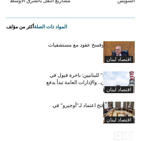
السويس
مشاريع النقل بالشرق الأوسط
المواد ذات الصلة
أكثر من مؤلف
كركي: إنذارات وفسخ عقود مع مستشفيات
مخالفة
اقتصاد لبنان
بشرى “كهربائية” للبنانيين: باخرة فيول في
طريقها إلى لبنان.. والإدارات العامة تبدأ بدفع
اقتصاد لبنان
متوجباتها
لجنة المال تقرّ فتح اعتماد لـ”أوجيرو” في
موازنة 2026
اقتصاد لبنان