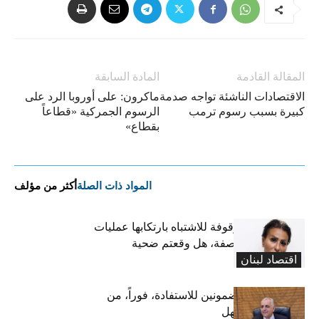
المقالة القادمة
المادة السابقة
الاقتصادات الناشئة تواجه صدمة
ماكرون: على أوروبا الرد على
كبيرة بسبب رسوم ترمب
الرسوم الجمركية «قطاعاً
بقطاع»
المواد ذات الصلة
أكثر من مؤلف
تعميم صورة موقوفة للاشتباه بارتكابها عمليات
احتيال وانتحال صفة، هل وقعتم ضحية
اقتصاد لبنان
أعمالها؟
كركي يدعو المضمونين للاستفادة، فوراً، من
قانون تعليق المهل