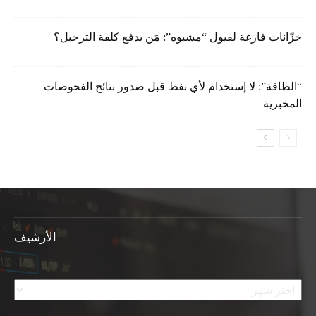
خزّانات فارغة لفيول “مشبوه”: مَن يدفع كلفة الترحيل؟
“الطاقة”: لا إستخدام لأي نفط قبل صدور نتائج الفحوصات
المخبرية
الأرشيف
الأرشيف