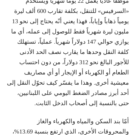
موظفاً عادياً يعمل 22 يوماً شهرياً ويستخدم
«السرفيس» للتنقل، بكلفة تقارب 600 ألف ليرة
يومياً ذهاباً وإياباً، فهذا يعني أنّه يحتاج إلى نحو 13
مليون ليرة شهرياً فقط للوصول إلى عمله، أي ما
يوازي حوالي 147 دولاراً شهرياً. عملياً، تستهلك
كلفة النقل وحدها ما يقارب نصف الحد الأدنى
للأجور البالغ نحو 312 دولاراً، من دون احتساب
الطعام أو الكهرباء أو الإيجار أو أي مصاريف
معيشية أخرى. وهذا ما يفسّر كيف تحوّل النقل إلى
أحد أبرز مصادر الضغط اليومي على اللبنانيين،
حتى بالنسبة إلى أصحاب الدخل الثابت.
أمّا بند السكن والمياه والكهرباء والغاز
والمحروقات الأخرى، الذي ارتفع بنسبة 13.69%،