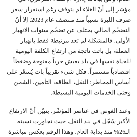
مؤشر إلى أنّ الغلاء لم يتوقف رغم استقرار سعر
صرف الليرة نسبياً منذ منتصف عام 2023. إلا أنّ
التضخّم الحالي يختلف عن تضخّم سنوات الانهيار
الأولى. فالمشكلة لم تعد مرتبطة فقط بانهيار
العملة، بل باتت ناتجة من ارتفاع الكلفة اليومية
للحياة نفسها في بلد يعيش حرباً مفتوحة وضغطاً
اقتصادياً مستمراً. فكل شيء تقريباً بات يُسعّر على
أساس المخاطر: النقل، الطاقة، التأمين، الشحن
وحتى الخدمات اليومية البسيطة.
وعند الغوص في عناصر المؤشّر، يتبيّن أنّ الارتفاع
الأكبر سُجّل في بند النقل، حيث تجاوزت نسبته
الـ26% منذ بداية العام. وهذا الرقم يعكس مباشرة