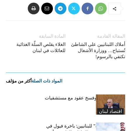
المقالة القادمة
المادة السابقة
أملاك اللبنانيين على الشاطئ
الغلاء يقلص السلّة الغذائية
تُستباح… ووزارة الأشغال
للعائلات في لبنان
تكتفي بالرسوم!
المواد ذات الصلة
أكثر من مؤلف
كركي: إنذارات وفسخ عقود مع مستشفيات
مخالفة
اقتصاد لبنان
بشرى “كهربائية” للبنانيين: باخرة فيول في