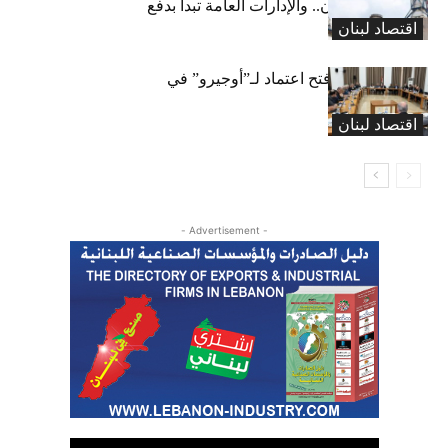
طريقها إلى لبنان.. والإدارات العامة تبدأ بدفع
اقتصاد لبنان
متوجباتها
لجنة المال تقرّ فتح اعتماد لـ”أوجيرو” في
موازنة 2026
اقتصاد لبنان
- Advertisement -