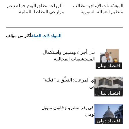
المؤسّسات الإنتاجية تطالب
“الزراعة تطلق اليوم حملة دعم
بتنظيم العمالة السورية
مزارعي البطاطا اللبنانية
المواد ذات الصلة
أكثر من مؤلف
كركي: الادّعاء على أجراء وهميين واستكمال
الإجراءات بحق المستشفيات المخالفة
اقتصاد لبنان
المعاش التقاعدي المرعب: التعلّق بـِ “قشّة”
الضمان الاجتماعي
اقتصاد لبنان
«الشيوخ» الأميركي يقر مشروع قانون تمويل
لتجنب إغلاق حكومي
اقتصاد دولی