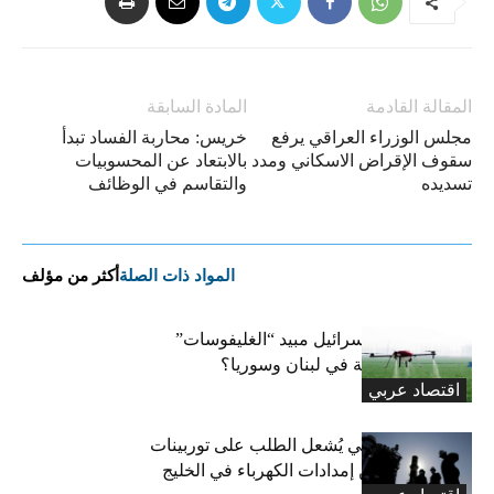
المقالة القادمة
المادة السابقة
مجلس الوزراء العراقي يرفع
خريس: محاربة الفساد تبدأ
سقوف الإقراض الاسكاني ومدد
بالابتعاد عن المحسوبيات
تسديده
والتقاسم في الوظائف
المواد ذات الصلة
أكثر من مؤلف
هل استخدمت إسرائيل مبيد “الغليفوسات”
للإضرار بالزراعة في لبنان وسوريا؟
اقتصاد عربي
صراع جيوسياسي يُشعل الطلب على توربينات
الغاز لتعزيز أمن إمدادات الكهرباء في الخليج