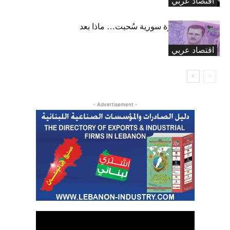
اقتصاد عربي
33.6 تريليون ليرة سورية سُحبت… ماذا بعد
انتهاء المهلة؟
اقتصاد عربي
- Advertisement -