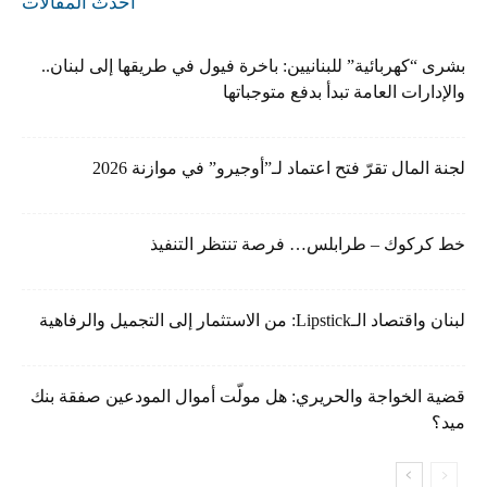
أحدث المقالات
بشرى “كهربائية” للبنانيين: باخرة فيول في طريقها إلى لبنان..
والإدارات العامة تبدأ بدفع متوجباتها
لجنة المال تقرّ فتح اعتماد لـ”أوجيرو” في موازنة 2026
خط كركوك – طرابلس… فرصة تنتظر التنفيذ
لبنان واقتصاد الـLipstick: من الاستثمار إلى التجميل والرفاهية
قضية الخواجة والحريري: هل مولّت أموال المودعين صفقة بنك
ميد؟