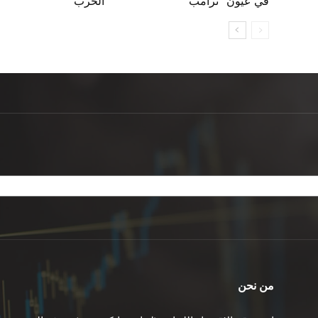
“في عيون” ترامب
الحرب
من نحن