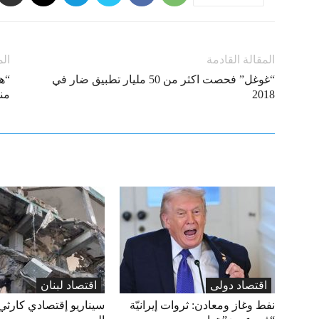
المقالة القادمة
الم
“غوغل” فحصت اكثر من 50 مليار تطبيق ضار في
“هي
2018
من
اقتصاد دولی
اقتصاد لبنان
نفط وغاز ومعادن: ثروات إيرانيّة
سيناريو إقتصادي كارثي