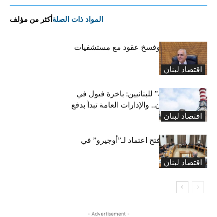
المواد ذات الصلة
أكثر من مؤلف
كركي: إنذارات وفسخ عقود مع مستشفيات
مخالفة
اقتصاد لبنان
بشرى “كهربائية” للبنانيين: باخرة فيول في
طريقها إلى لبنان.. والإدارات العامة تبدأ بدفع
اقتصاد لبنان
متوجباتها
لجنة المال تقرّ فتح اعتماد لـ”أوجيرو” في
موازنة 2026
اقتصاد لبنان
- Advertisement -