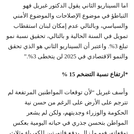
اما السيناريو الثاني يقول الدكتور غبريل فهو
التباطؤ في موضوع الإصلاحات والموضوع الأمني
والسياسي، وبالتالي عدم إمكان لبنان استقطاب
تمويل في السنة الحالية و بالتالي، تحقيق نسبة نمو
تبلغ 3%. واعتبر أن السيناريو الثاني هو الذي تحقق
والنمو الاقتصادي في 2025 لن يتخطى 3%.”
*ارتفاع نسبة التضخم 15 %
وأسف غبريل “لأن توقعات المواطنين المرتفعة لم
تترجم على الأرض على الرغم من حسن نية
الحكومة والوزراء وجديتهم، ولكن لم يشعر
المواطن بتحسن جذري في حياته اليومية بعكس
توقعاته، فهو ما زال يدفع فاتورتين للكهرباء وثلاث