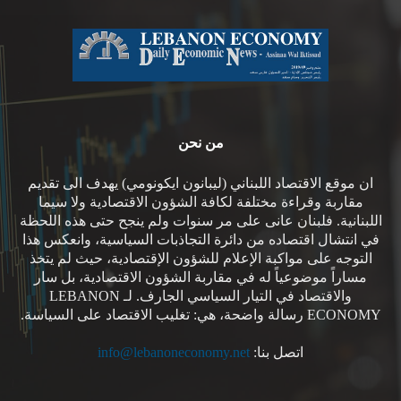
من نحن
ان موقع الاقتصاد اللبناني (ليبانون ايكونومي) يهدف الى تقديم
مقاربة وقراءة مختلفة لكافة الشؤون الاقتصادية ولا سيما
اللبنانية. فلبنان عانى على مر سنوات ولم ينجح حتى هذه اللحظة
في انتشال اقتصاده من دائرة التجاذبات السياسية، وانعكس هذا
التوجه على مواكبة الإعلام للشؤون الإقتصادية، حيث لم يتخذ
مساراً موضوعياً له في مقاربة الشؤون الاقتصادية، بل سار
والاقتصاد في التيار السياسي الجارف. لـ LEBANON
ECONOMY رسالة واضحة، هي: تغليب الاقتصاد على السياسة.
اتصل بنا:
info@lebanoneconomy.net