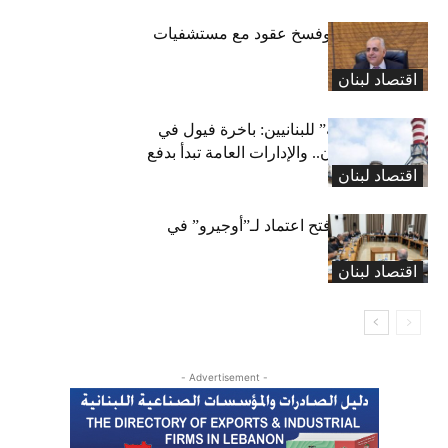
كركي: إنذارات وفسخ عقود مع مستشفيات
مخالفة
اقتصاد لبنان
بشرى “كهربائية” للبنانيين: باخرة فيول في
طريقها إلى لبنان.. والإدارات العامة تبدأ بدفع
اقتصاد لبنان
متوجباتها
لجنة المال تقرّ فتح اعتماد لـ”أوجيرو” في
موازنة 2026
اقتصاد لبنان
- Advertisement -