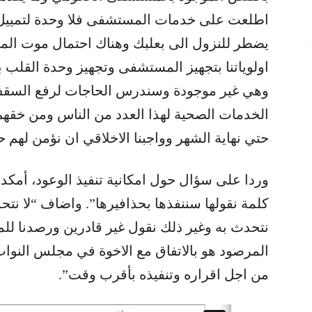
اطلعت على خدمات المستشفى فلا وحدة لتمييل
يضطر للنزول الى بعلبك وهناك احتمال موت الم
اولوياتنا بتجهيز المستشفى وتجهيز وحدة القلب ب
وهي غير موجودة وسندرس الحاجات لرفع السقف
الخدمات الصحية لهذا العدد من الناس ومن خقهم
حتي نهاية الشهر وواجبنا الاخلاقي ان نؤمن لهم ح
وردا على سؤال حول امكانية تنفيذ الوعود، أمكد 
كلمة نقولها سننفذها بحذافيرها”. واضاف “لا نتحد
نتحدث به وغير ذلك نقول غير قادرين ورصدنا للم
المرصود هو بالاتفاق مع الاخوة في مجلس النو
من اجل اقراره وتنفيذه بأقرب وقت”.