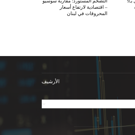
«الاقتصاد» تعلّق التداول بـ9
التضخم المستورد: مقاربة سوسيو
– اقتصادية لارتفاع أسعار
المحروقات في لبنان
الأرشيف