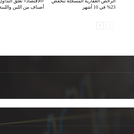
الرخص العقارية المسجّلة تنخفض
23% في 10 أشهر
أصناف من اللبن واللبنة