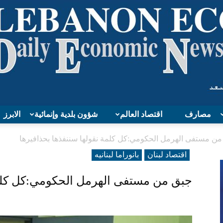
مصارف
اقتصاد العالم
شؤون بلدية وإنمائية
الابرز
Lebanon
ن مستفى الهرمل الحكومي:كل كلمة نقولها سننفذها بحذافيرها
اقتصاد لبنان
بانوراما لبنانیه
جبق من مستفى الهرمل الحكومي:كل كلمة
Economy