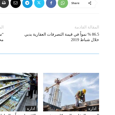
Share
المقالة القادمة
الم
86.5 % نمواً في قيمة التصرفات العقارية بدبي
“س
خلال شباط 2019
مح
اداره
اداره