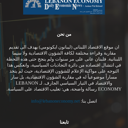
من نحن
ان موقع الاقتصاد اللبناني (ليبانون ايكونومي) يهدف الى تقديم
مقاربة وقراءة مختلفة لكافة الشؤون الاقتصادية ولا سيما
اللبنانية. فلبنان عانى على مر سنوات ولم ينجح حتى هذه اللحظة
في انتشال اقتصاده من دائرة التجاذبات السياسية، وانعكس هذا
التوجه على مواكبة الإعلام للشؤون الإقتصادية، حيث لم يتخذ
مساراً موضوعياً له في مقاربة الشؤون الاقتصادية، بل سار
والاقتصاد في التيار السياسي الجارف. لـ LEBANON
ECONOMY رسالة واضحة، هي: تغليب الاقتصاد على السياسة.
اتصل بنا:
info@lebanoneconomy.net
تابعنا