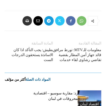
المقالة القادمة
المادة السابقة
معلومات للـMTV: تورط مرافق
بطيش: يجب التأكد اذا كان
قائد جهاز أمن المطار بقضية
الاساتذة يستحقون الدرجات
تقاضي رشاوى لقاء خدمات
الست
المواد ذات الصلة
أكثر من مؤلف
التضخم المستورد: مقاربة سوسيو – اقتصادية
لارتفاع أسعار المحروقات في لبنان
اقتصاد لبنان