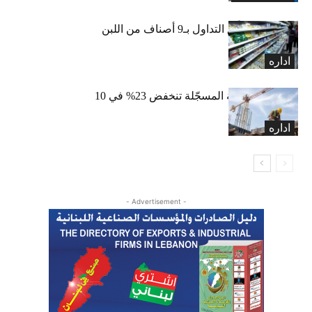
«الاقتصاد» تعلّق التداول بـ9 أصناف من اللبن
واللبنة
اداره
الرخص العقارية المسجّلة تنخفض 23% في 10
أشهر
اداره
- Advertisement -