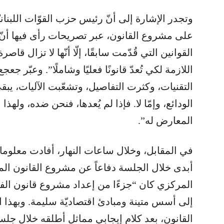
وتجدر الإشارة إلى أنّ رئيس حزب القوّات اللبناني
على مشروع القانون، عبر تصريحات رأى فيها أنّ
القوانين التي قُدّمت سابقًا، إلّا أنّها لا تزال قاص
اللازمة لكي تُعدّ قانونًا فعليًا وشاملًا”. وعبّر جع
التقنيات، وكثرت التفاصيل، وتشعّبت الآليات، يبقى 
الودائع، وإمّا لا. فإذا لم يُعدها، فنحن ضده، وله
المعارض له”.
في المقابل، وخلال ساعات النهار، أفادت معلوم
أبدى خلال الجلسة دفاعاً عن مشروع القانون ال
المركزي كان “جزءًا من إعداد مشروع قانون الفجو
إلى أسس متينة ومبادئ اقتصاديّة سليمة. وبهذا ا
القانون، بعد كلام إيجابي مماثل أطلقه خلال جلسة