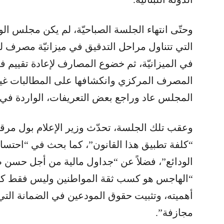
وحتّى انتهاء الجلسة الصباحيّة، لم يكن مجلس الوز
التي تتناول مراحل التدقيق في ميزانيّة مصرف لب
في الميزانيّة، ثم خضوع المصارف لإعادة تقييم في
المصرف المركزي وانكشافها على المطالبات غير ا
المجلس عاد وراجع بعض التعريفات، الواردة في ال
وعقب تلك الجلسة، تحدّث وزير الإعلام بول مر
“كلفة تطبيق هذا القانون”، كما بحث في “احتساب
الودائع”، فضلاً عن “جداول مالية من أجل حسن 
“الهاجس هو كسب ثقة المواطنين وليس فقط كس
أهميته، وتثبيت حقوق المودعين في الضمانة ال
مجازفة”.