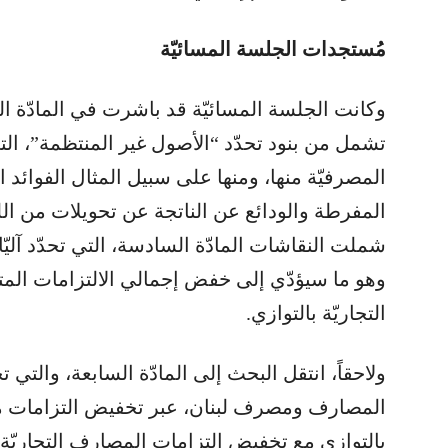
مُستجدات الجلسة المسائيّة
وكانت الجلسة المسائيّة قد باشرت في المادّة ا
تشمل من بنود تحدّد “الأصول غير المنتظمة”، التي
المصرفيّة منها، ومنها على سبيل المثال الفوائد ال
المفرطة والودائع عن الناتجة عن تحويلات من الل
شملت النقاشات المادّة السادسة، التي تحدّد آليّا
وهو ما سيؤدّي إلى خفض إجمالي الالتزامات ال
التجاريّة بالتوازي.
ولاحقاً، انتقل البحث إلى المادّة السابعة، والتي تح
المصارف ومصرف لبنان، عبر تخفيض التزامات مص
بالتوازي مع تخفيض التزامات المصارف التجاريّة ل