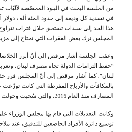
من الجلسة البحث في البنود المخصّصة لآليّات تسديد
في تسديد كل وديعة إلى حدود المئة ألف دولار أم
المجلس ترك بعض الفقرات التي تحتاج إلى مزيد 
وعقب الجلسة أشار مرقص إلى أنّ أبرز الخلاصات
“حفظ التزامات الدولة تجاه مصرف لبنان، وتعريف
لبنان”. كما أشار مرقص إلى أنّ المجلس قرر حف
بالمكافآت والأرباح المفرطة التي كانت توزّع
المصارف منذ العام 2016، والتي سُحبت وحولت إلى الخارج.
وكانت التعديلات التي قام بها مجلس الوزراء عل
توسيع دائرة الأفراد الخاضعين للتدقيق، عند ملا