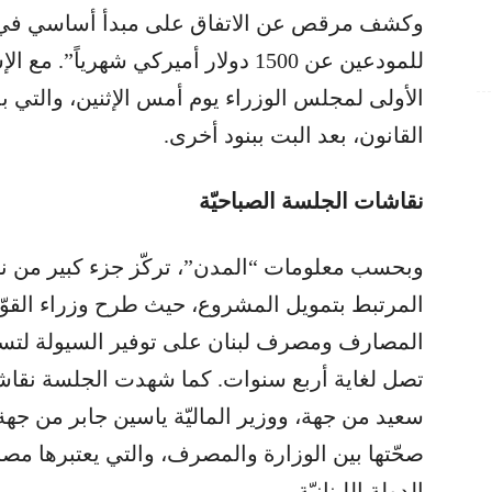
وكشف مرقص عن الاتفاق على مبدأ أساسي في جلس
للمودعين عن 1500 دولار أميركي شهريا
الأولى لمجلس الوزراء يوم أمس الإثنين، والتي 
القانون، بعد البت ببنود أخرى.
نقاشات الجلسة الصباحيّة
وبحسب معلومات “المدن”، تركّز جزء كبير من نق
المرتبط بتمويل المشروع، حيث طرح وزراء القوّات
المصارف ومصرف لبنان على توفير السيولة لتسديد
تصل لغاية أربع سنوات. كما شهدت الجلسة نقاشا
سعيد من جهة، ووزير الماليّة ياسين جابر من جه
صحّتها بين الوزارة والمصرف، والتي يعتبرها مصر
الدولة اللبنانيّة.