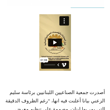
أصدرت جمعية الصناعيين اللبنانيين برئاسة سليم
الزعني بيانا أعلنت فيه انها، “رغم الظروف الدقيقة
التي يمر بها لبنان، مصممة على تنظيم معرض