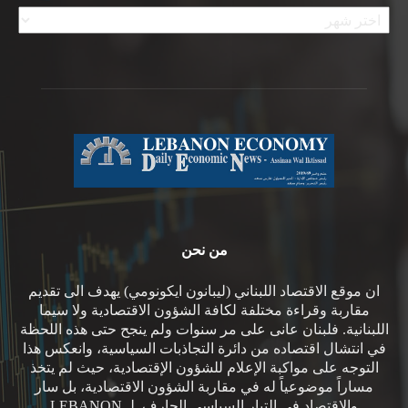
الأرشيف
من نحن
ان موقع الاقتصاد اللبناني (ليبانون ايكونومي) يهدف الى تقديم
مقاربة وقراءة مختلفة لكافة الشؤون الاقتصادية ولا سيما
اللبنانية. فلبنان عانى على مر سنوات ولم ينجح حتى هذه اللحظة
في انتشال اقتصاده من دائرة التجاذبات السياسية، وانعكس هذا
التوجه على مواكبة الإعلام للشؤون الإقتصادية، حيث لم يتخذ
مساراً موضوعياً له في مقاربة الشؤون الاقتصادية، بل سار
والاقتصاد في التيار السياسي الجارف. لـ LEBANON