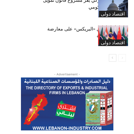
«الشيوخ» الأميركي يقر مشروع قانون تمويل
لتجنب إغلاق حكومي
اقتصاد دولی
الصين تحث دول «البريكس» على معارضة
الحمائية التجارية
اقتصاد دولی
- Advertisement -