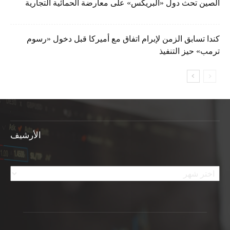
الصين تحث دول «البريكس» على معارضة الحمائية التجارية
كندا تسابق الزمن لإبرام اتفاق مع أميركا قبل دخول «رسوم
ترمب» حيز التنفيذ
الأرشيف
الأرشيف