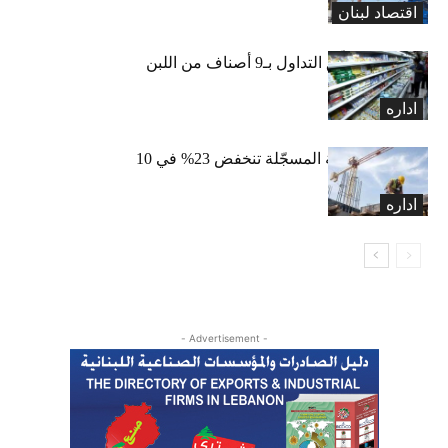
اقتصاد لبنان
«الاقتصاد» تعلّق التداول بـ9 أصناف من اللبن
واللبنة
اداره
الرخص العقارية المسجّلة تنخفض 23% في 10
أشهر
اداره
- Advertisement -