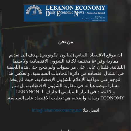
من نحن
ان موقع الاقتصاد اللبناني (ليبانون ايكونومي) يهدف الى تقديم
مقاربة وقراءة مختلفة لكافة الشؤون الاقتصادية ولا سيما
اللبنانية. فلبنان عانى على مر سنوات ولم ينجح حتى هذه اللحظة
في انتشال اقتصاده من دائرة التجاذبات السياسية، وانعكس هذا
التوجه على مواكبة الإعلام للشؤون الإقتصادية، حيث لم يتخذ
مساراً موضوعياً له في مقاربة الشؤون الاقتصادية، بل سار
والاقتصاد في التيار السياسي الجارف. لـ LEBANON
ECONOMY رسالة واضحة، هي: تغليب الاقتصاد على السياسة.
اتصل بنا:
info@lebanoneconomy.net