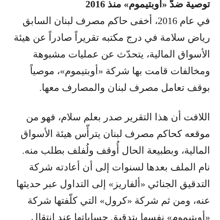
توصية ضدّ «أوبتيموم» منذ 2016
في عام 2016، أخفى حاكم مصرف لبنان السابق
رياض سلامة في درج مكتبه تقريراً صادراً عن هيئة
الأسواق المالية، يتحدّث عن عمليات مشبوهة
ومخالفات قامت بها شركة «أوبتيموم»، موصياً
بوقف تعامل مصرف لبنان والمصارف معها.
اللافت أن هذا التقرير صدر بعلم سلام، فهو من
موقعه كحاكم مصرف لبنان يترأّس هيئة الأسواق
المالية، وبطبيعة الحال أُوقف ولُفلف بطلب منه.
نام الملف بعدها لسنوات إلى أن أعادته شركة
التدقيق الجنائي «ألفاريز» إلى التداول عبر حديثها
عنه، ومن ثم شركة «كرول» التي كلّفتها شركة
«أوبتيموم» نفسها بتدقيق حساباتها عند انتقال