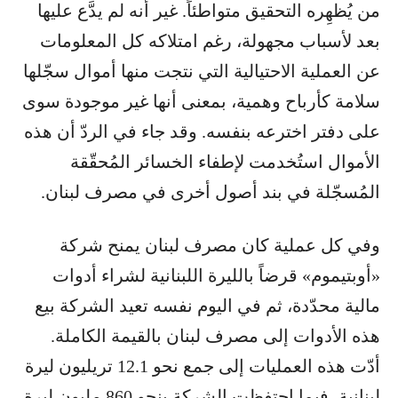
من يُظهِره التحقيق متواطئاً. غير أنه لم يدَّع عليها
بعد لأسباب مجهولة، رغم امتلاكه كل المعلومات
عن العملية الاحتيالية التي نتجت منها أموال سجّلها
سلامة كأرباح وهمية، بمعنى أنها غير موجودة سوى
على دفتر اخترعه بنفسه. وقد جاء في الردّ أن هذه
الأموال استُخدمت لإطفاء الخسائر المُحقّقة
المُسجّلة في بند أصول أخرى في مصرف لبنان.
وفي كل عملية كان مصرف لبنان يمنح شركة
«أوبتيموم» قرضاً بالليرة اللبنانية لشراء أدوات
مالية محدّدة، ثم في اليوم نفسه تعيد الشركة بيع
هذه الأدوات إلى مصرف لبنان بالقيمة الكاملة.
أدّت هذه العمليات إلى جمع نحو 12.1 تريليون ليرة
لبنانية، فيما احتفظت الشركة بنحو 860 مليون ليرة،