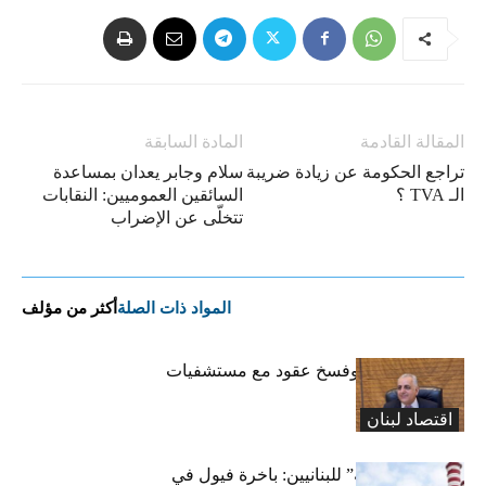
المقالة القادمة
المادة السابقة
تراجع الحكومة عن زيادة ضريبة
سلام وجابر يعدان بمساعدة
الـ TVA ؟
السائقين العموميين: النقابات
تتخلّى عن الإضراب
المواد ذات الصلة
أكثر من مؤلف
كركي: إنذارات وفسخ عقود مع مستشفيات
مخالفة
اقتصاد لبنان
بشرى “كهربائية” للبنانيين: باخرة فيول في