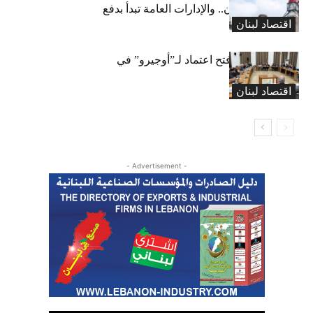
طريقها إلى لبنان.. والإدارات العامة تبدأ بدفع
اقتصاد لبنان
متوجباتها
لجنة المال تقرّ فتح اعتماد لـ”أوجيرو” في
موازنة 2026
اقتصاد لبنان
- Advertisement -