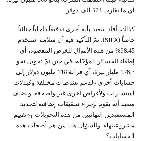
أي ما يقارب 573 ألف دولار.
كذلك، أفاد سعيد بأنه أجرى تدقيقاً داخلياً جنائياً
خاصاً (SIFA)، تمّ التأكيد فيه أن سلامة استخدم
98.45% من هذه الأموال للغرض المقصود، أي
إطفاء الخسائر المؤجّلة، في حين تمّ تحويل نحو
176.7 مليار ليرة، أي قرابة 118 مليون دولار إلى
حسابات أخرى «لدعم نشاطات مختلفة وكبدلات
استشارات ولأغراض أخرى غير واضحة». ويضيف
سعيد أنه يقوم بإجراء تحقيقات إضافية لتجديد
المستفيدين النهائيين من هذه التحويلات و«تقييم
مشروعيتها». والسؤال هنا: من هم أصحاب هذه
الحسابات؟