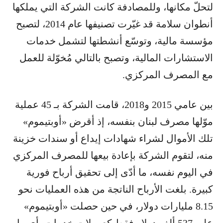
لتحلّ مكانها، وللمصادفة كانت الشركة التي يملكها
أنطوان سلامة قد غيّرت تصنيفها عام 2014، لتصبح
مؤسسة مالية، وتوسّع أنشطتها لتشمل خدمات
الاستشارات المالية، وتصبح بالتالي مُخوّلة للعمل
مع المصرف المركزي.
بين عامي 2015 و2018، قامت الشركة بـ 45 عملية
موّلها مصرف لبنان بنفسه، إذ أقرض «أوبتيموم»
تلك الأموال لشراء شهادات إيداع أو سندات خزينة
منه، لتقوم الشركة بإعادة بيعها للمصرف المركزي
في اليوم نفسه، ما أدّى إلى تحقيق أرباح فورية
كبيرة. بلغت الأرباح الناتجة من هذه العمليات نحو
8.15 مليارات دولار، في حين حصلت «أوبتيموم»
على 537 ألف دولار فقط كعمولات خدمات، أي ما