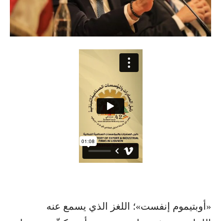
«أوبتيموم إنفست»؛ اللغز الذي يسمع عنه