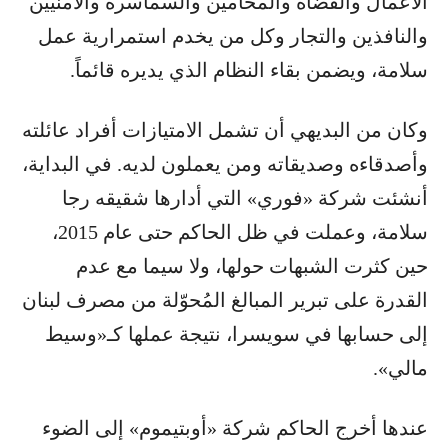
الأعمال والقضاة والمحامين والسماسرة والأمنيين
والنافذين والتجار وكل من يخدم استمرارية عمل
سلامة، ويضمن بقاء النظام الذي يديره قائماً.
وكان من البديهي أن تشمل الامتيازات أفراد عائلته
وأصدقاءه وصديقاته ومن يعملون لديه. في البداية،
أنشئت شركة «فوري» التي أدارها شقيقه رجا
سلامة، وعملت في ظل الحاكم حتى عام 2015،
حين كثرت الشبهات حولها، ولا سيما مع عدم
القدرة على تبرير المبالغ المُحوّلة من مصرف لبنان
إلى حسابها في سويسرا، نتيجة عملها كـ«وسيط
مالي».
عندها أخرج الحاكم شركة «أوبتيموم» إلى الضوء