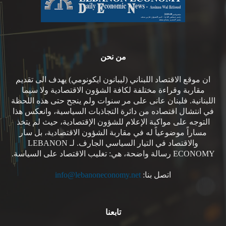
من نحن
ان موقع الاقتصاد اللبناني (ليبانون ايكونومي) يهدف الى تقديم
مقاربة وقراءة مختلفة لكافة الشؤون الاقتصادية ولا سيما
اللبنانية. فلبنان عانى على مر سنوات ولم ينجح حتى هذه اللحظة
في انتشال اقتصاده من دائرة التجاذبات السياسية، وانعكس هذا
التوجه على مواكبة الإعلام للشؤون الإقتصادية، حيث لم يتخذ
مساراً موضوعياً له في مقاربة الشؤون الاقتصادية، بل سار
والاقتصاد في التيار السياسي الجارف. لـ LEBANON
ECONOMY رسالة واضحة، هي: تغليب الاقتصاد على السياسة.
اتصل بنا:
info@lebanoneconomy.net
تابعنا