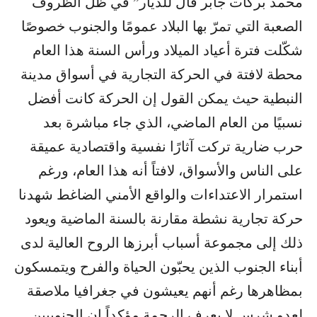
محمد بركات جابر قال للديار” في ظل الظروف
الصعبة التي تمرّ بها البلاد عمومًا والجنوب خصوصًا
شكّلت فترة أعياد الميلاد ورأس السنة هذا العام
محطة لافتة في الحركة التجارية في أسواق مدينة
النبطية حيث يمكن القول إن الحركة كانت أفضل
نسبيًا من العام الماضي، الذي جاء مباشرة بعد
حرب ضارية تركت آثارًا نفسية واقتصادية عميقة
على الناس والأسواق، لافتاً أنه هذا العام، ورغم
استمرار الاعتداءات والواقع الأمني الضاغط شهدنا
حركة تجارية نشطة مقارنة بالسنة الماضية ويعود
ذلك إلى مجموعة أسباب أبرزها الروح العالية لدى
أبناء الجنوب الذين يحبّون الحياة والفرح ويتمسكون
بمظاهرها رغم أنهم يعيشون في جغرافيا ملاصقة
لعدو شرس لا يعرف الرحمة مؤكداً ان الجنوبيين