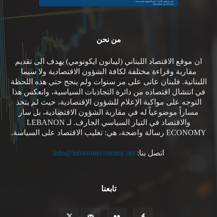
من نحن
ان موقع الاقتصاد اللبناني (ليبانون ايكونومي) يهدف الى تقديم
مقاربة وقراءة مختلفة لكافة الشؤون الاقتصادية ولا سيما
اللبنانية. فلبنان عانى على مر سنوات ولم ينجح حتى هذه اللحظة
في انتشال اقتصاده من دائرة التجاذبات السياسية، وانعكس هذا
التوجه على مواكبة الإعلام للشؤون الإقتصادية، حيث لم يتخذ
مساراً موضوعياً له في مقاربة الشؤون الاقتصادية، بل سار
والاقتصاد في التيار السياسي الجارف. لـ LEBANON
ECONOMY رسالة واضحة، هي: تغليب الاقتصاد على السياسة.
اتصل بنا:
info@lebanoneconomy.net
تابعنا