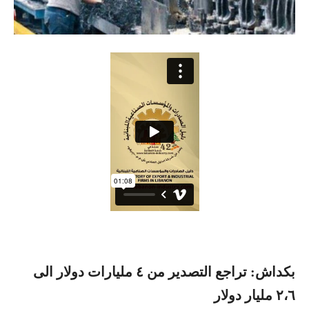
بكداش: تراجع التصدير من ٤ مليارات دولار الى
٢،٦ مليار دولار