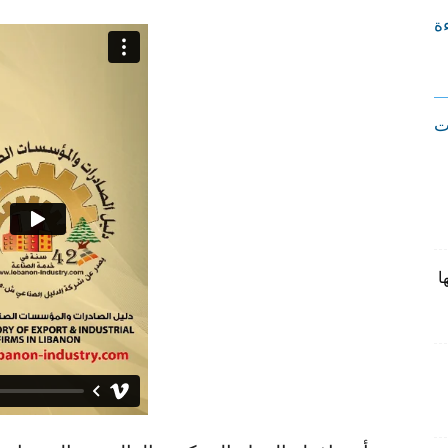
ءة
ت
ا