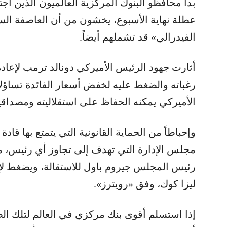
بدأ محافظو البنوك المركزية العالميون الذين اج
عطلة نهاية الأسبوع، يخشون من أن العاصفة الس
الفيدرالي» قد تشملهم أيضاً.
أثارت جهود الرئيس الأميركي دونالد ترمب لإعاد
رغباته والضغط عليه لخفض أسعار الفائدة تساؤلا
الأميركي يمكنه الحفاظ على استقلاليته ومصداق
وإحباطاً من الحماية القانونية التي يتمتع بها قاد
مجلس الإدارة التي تهدف إلى تجاوز أي رئيس،
رئيس المجلس جيروم باول للاستقالة، ويضغط لإ
ليزا كوك، وفق «رويترز».
إذا استسلم أقوى بنك مركزي في العالم لتلك الض