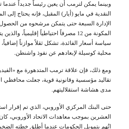
وبينما يمكن لترمب أن يعين رئيساً جديداً عندما
النقدية في مايو (أيار) المقبل، فإنه يحتاج إلى 
الإدارة السبعة حتى يتمكن مرشحوه من الحصول ع
المكونة من 12 مصرفاً احتياطياً إقليمياً،
سياسة أسعار الفائدة، تشكل ثقلاً موازناً إضافيا
محلية كوسيلة لإبعادهم عن نفوذ واشنطن.
ومع ذلك، فإن علاقة ترمب المتدهورة مع «الفيدرا
تقاليد مؤسسية وقانونية قوية، جعلت محافظي الب
مدى هشاشة استقلاليتهم.
حتى البنك المركزي الأوروبي، الذي تم إقرار اس
العشرين بموجب معاهدات الاتحاد الأوروبي، كان ع
اتُهم بتمويل الحكومات عندما أطلق خطته الضخ