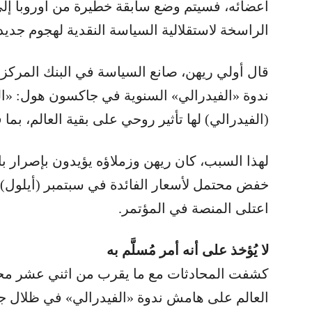
أعضائه، فسيتم وضع سابقة خطيرة من أوروبا إلى 
الراسخة لاستقلالية السياسة النقدية لهجوم جديد
قال أولي ريهن، صانع السياسة في البنك المركز
ندوة «الفيدرالي» السنوية في جاكسون هول: «ا
(الفيدرالي) لها تأثير روحي على بقية العالم، بما 
لهذا السبب، كان ريهن وزملاؤه يؤيدون بإصرار ب
خفض محتمل لأسعار الفائدة في سبتمبر (أيلول).
اعتلى المنصة في المؤتمر.
لا يُؤخذ على أنه أمر مُسلَّم به
كشفت المحادثات مع ما يقرب من اثني عشر مح
العالم على هامش ندوة «الفيدرالي» في ظلال جبا