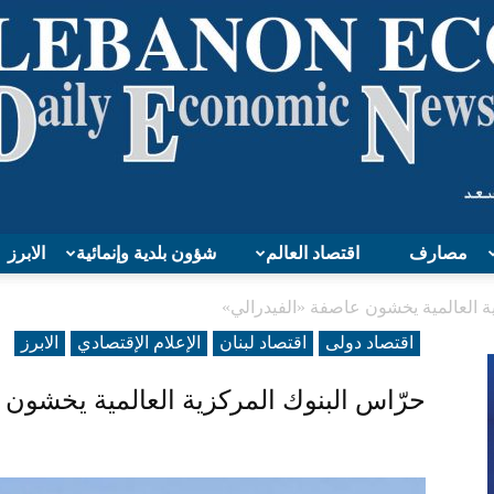
مصارف
اقتصاد العالم
شؤون بلدية وإنمائية
الابرز
Lebanon
ة العالمية يخشون عاصفة «الفيدرالي»
اقتصاد دولی
اقتصاد لبنان
الإعلام الإقتصادي
الابرز
حرّاس البنوك المركزية العالمية يخشون 
Economy