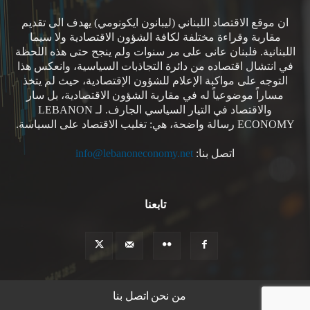
ان موقع الاقتصاد اللبناني (ليبانون ايكونومي) يهدف الى تقديم
مقاربة وقراءة مختلفة لكافة الشؤون الاقتصادية ولا سيما
اللبنانية. فلبنان عانى على مر سنوات ولم ينجح حتى هذه اللحظة
في انتشال اقتصاده من دائرة التجاذبات السياسية، وانعكس هذا
التوجه على مواكبة الإعلام للشؤون الإقتصادية، حيث لم يتخذ
مساراً موضوعياً له في مقاربة الشؤون الاقتصادية، بل سار
والاقتصاد في التيار السياسي الجارف. لـ LEBANON
ECONOMY رسالة واضحة، هي: تغليب الاقتصاد على السياسة.
اتصل بنا:
info@lebanoneconomy.net
تابعنا
من نحن
اتصل بنا