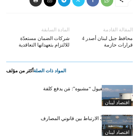
المقالة القادمة
المادة السابقة
محافظ جبل لبنان أصدر 4
شركات الضمان مستعدّة
قرارات حازمة
للالتزام بتعهداتها التعاقدية
المواد ذات الصلة
أكثر من مؤلف
خزّانات فارغة لفيول “مشبوه”: مَن يدفع كلفة
الترحيل؟
اقتصاد لبنان
لماذا لا يمكن فكّ الارتباط بين قانوني المصارف
والفجوة؟
اقتصاد لبنان