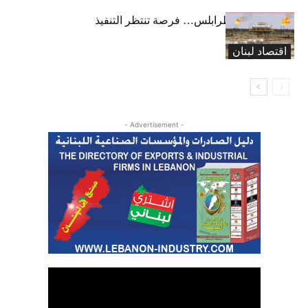
خط كركوك – طرابلس… فرصة تنتظر التنفيذ
اقتصاد لبنان
- Advertisement -