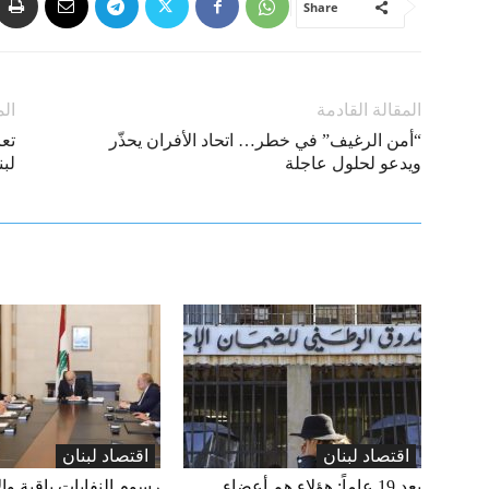
Share
المقالة القادمة
الم
“أمن الرغيف” في خطر… اتحاد الأفران يحذّر
تعا
ويدعو لحلول عاجلة
لبن
اقتصاد لبنان
اقتصاد لبنان
بعد 19 عاماً: هؤلاء هم أعضاء
رسوم النفايات باقية وال