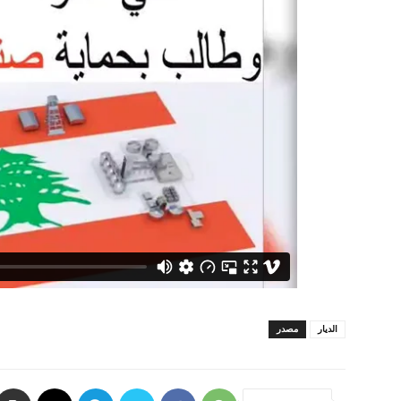
الديار
مصدر