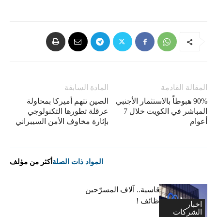
المقالة القادمة
المادة السابقة
90% هبوطاً بالاستثمار الأجنبي
الصين تتهم أميركا بمحاولة
المباشر في الكويت خلال 7
عرقلة تطورها التكنولوجي
أعوام
بإثارة مخاوف الأمن السيبراني
المواد ذات الصلة
أكثر من مؤلف
“ميتا”: قرارات قاسية.. آلاف المسرّحين
وتجميد آلاف الوظائف !
اخبار
الشركات