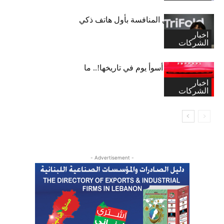
سامسونغ تشعل المنافسة بأول هاتف ذكي
ثلاثي الطي
اخبار
الشركات
“فيراري” تشهد أسوأ يوم في تاريخها!.. ما
القصة؟
اخبار
الشركات
- Advertisement -