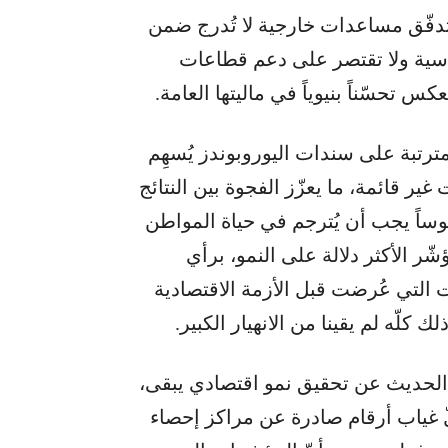
 تدفّق مساعدات خارجية لا تُدرج ضمن
سية ولا تقتصر على دعم قطاعات
س تحسّناً بنيوياً في ماليتها العامة.
ترتبة على سندات اليوروبوندز يُسهِم
ير قائمة، ما يعزّز الفجوة بين النتائج
موساً يجب أن يُترجم في حياة المواطن
ّر الأكثر دلالة على النمو، برأي
 التي عُرضت قبل الأزمة الاقتصادية
ك كلّه لم يقينا من الانهيار الكبير.
نّ الحديث عن تحقيق نمو اقتصادي يبقى،
غياب أرقام صادرة عن مراكز إحصاء