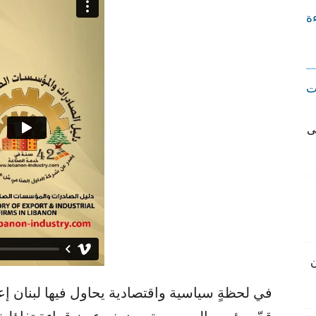
ءة
ت
ى
ن
في لحظةٍ سياسية واقتصادية يحاول فيها لبنان إعا