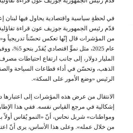
قدّم رئيس الجمهورية جوزيف عون قراءة تفاؤلية
في لحظةٍ سياسية واقتصادية يحاول فيها لبنان إعا
قدّم رئيس الجمهورية جوزيف عون قراءة تفاؤلية 
من المؤشرات قال إنّها تعكس تحسّناً تدريجياً و«
عام 2025، مثل نم
المليار دولار، إلى جانب ارتفاع احتياطات مصرف ل
الذهب، وتحسّن في أداء قطاعات السياحة والصناعة
الرئيس «وضع الأمور على السكة».
الانتقال من عرض هذه المؤشرات إلى اعتبارها دل
إشكالية في مرجع القياس نفسه. ففي هذا الإطا
ومواطنات» شربل نحاس، أنّ «النمو يُقاس أولاً ب