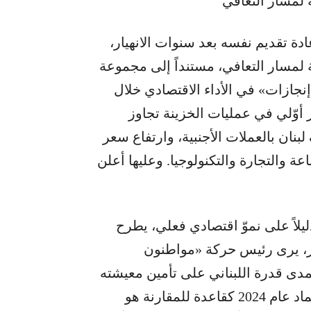
 لمسار التعافي
دة تقديم نفسه بعد سنوات الانهيار،
لمسار التعافي، مستنداً إلى مجموعة
إنجازات» في الأداء الاقتصادي خلال
وٍّ اقتصادي يُقدّر بنحو 5%، ووفر أوّلي في عمليات الخزينة تجاوز
بنان بالعملات الأجنبية، وارتفاع سعر
 والتجارة والتكنولوجيا. وعليها أعلن
يلاً على نموّ اقتصادي فعلي، يطرح
ر، يرى رئيس حركة «مواطنون
مدى قدرة اللبناني على تأمين معيشته
من خلال عمله». وعلى هذا الأساس، يرى أنّ اعتماد عام 2024 كقاعدة للمقارنة هو