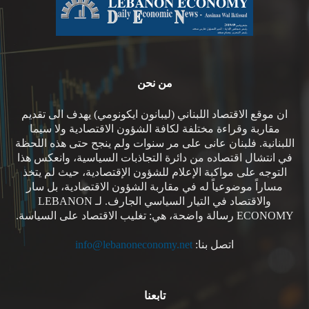
من نحن
ان موقع الاقتصاد اللبناني (ليبانون ايكونومي) يهدف الى تقديم
مقاربة وقراءة مختلفة لكافة الشؤون الاقتصادية ولا سيما
اللبنانية. فلبنان عانى على مر سنوات ولم ينجح حتى هذه اللحظة
في انتشال اقتصاده من دائرة التجاذبات السياسية، وانعكس هذا
التوجه على مواكبة الإعلام للشؤون الإقتصادية، حيث لم يتخذ
مساراً موضوعياً له في مقاربة الشؤون الاقتصادية، بل سار
والاقتصاد في التيار السياسي الجارف. لـ LEBANON
ECONOMY رسالة واضحة، هي: تغليب الاقتصاد على السياسة.
اتصل بنا:
info@lebanoneconomy.net
تابعنا