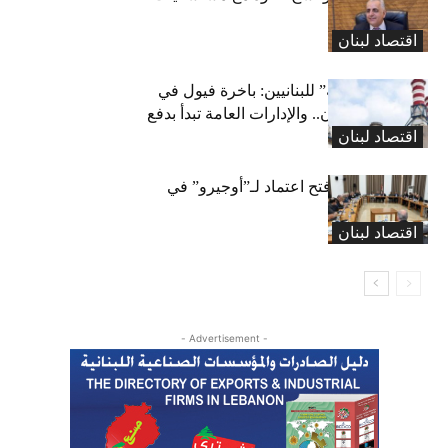
مخالفة
اقتصاد لبنان
بشرى “كهربائية” للبنانيين: باخرة فيول في
طريقها إلى لبنان.. والإدارات العامة تبدأ بدفع
اقتصاد لبنان
متوجباتها
لجنة المال تقرّ فتح اعتماد لـ”أوجيرو” في
موازنة 2026
اقتصاد لبنان
- Advertisement -