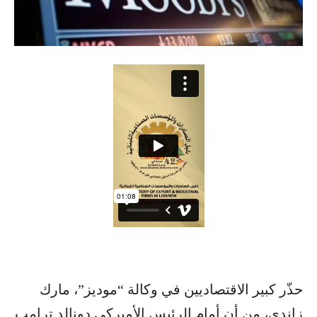
حذّر كبير الاقتصاديين في وكالة “موديز”، مارك
زاندي، من أن أمام الرئيس الأميركي دونالد ترامب