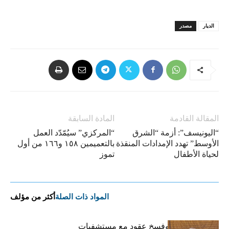
الديار
مصدر
المقالة القادمة
المادة السابقة
“اليونيسف”: أزمة “الشرق
“المركزي” سيُمّدّد العمل
الأوسط” تهدد الإمدادات المنقذة
بالتعميمين ١٥٨ و١٦٦ من أول
لحياة الأطفال
تموز
المواد ذات الصلة
أكثر من مؤلف
كركي: إنذارات وفسخ عقود مع مستشفيات