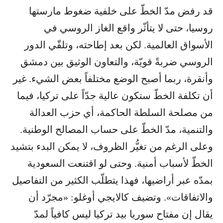
قد رفض مدّ الخطّ على خلفية ضغوط مارستها
روسيا، حتى لا يتأثّر واقع الغاز الروسي في
الأسواق العالمية. لكن بعد إطاحته، وتلقّي الدور
الروسي ضربةً قويّة، والتعاون الوثيق بين دمشق
وأنقرة، ربما أصبح الوضع مختلفاً بعض الشيء. غير
أن تكلفة الخطّ ستكون عالية جدّاً على تركيا، فيما
من مصلحة السلطة الحاكمة، أي حزب العدالة
والتنمية، مدّ الخطّ على حساب المصالح الوطنية.
وعلى الرغم من تغيُّر الظروف، لا يمكن البدء بتشيد
الخطّ لأسباب أمنية. وحتى لو اقتنعت السعودية
بمدّه عبر أراضيها، فهذا يتطلّب الكثير من التفاصيل
والاتفاقات». وتضيف كالايجي أوغلو: «مجرّد أن
يقال إن مفتاح سوريا بيد تركيا ليس كافياً لمدّ