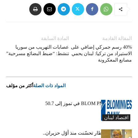
المقالة القادمة
المادة السابقة
40% رسم جمركي إضافي على
عصابات التهريب من سوريا
الاستيراد من تركيا: لبنان يحمي
تنشط: “ضبط البضائع مسرحية”
مصانع المعكرونة
المواد ذات الصلة
أكثر من مؤلف
ارتفاع مؤشر BLOM PMI في تموز إلى 50.7
نقطة
اقتصاد لبنان
عبود: حركة المطار تحسّنت منذ أوّل حزيران..