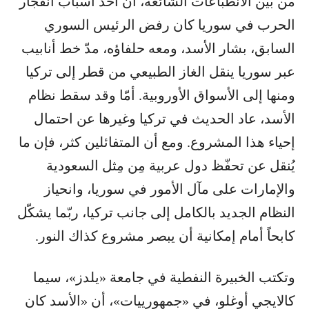
من بين الانطباعات الشائعة، أن أحد أسباب انفجار
الحرب في سوريا كان رفض الرئيس السوري
السابق، بشار الأسد، ومعه حلفاؤه، مدّ خط أنابيب
عبر سوريا ينقل الغاز الطبيعي من قطر إلى تركيا
ومنها إلى الأسواق الأوروبية. أمّا وقد سقط نظام
الأسد، عاد الحديث في تركيا وغيرها عن احتمال
إحياء هذا المشروع. ومع أن المتفائلين كثر، فإن ما
يُنقل عن تحفّظ دول عربية مِن مِثل السعودية
والإمارات على مآل الأمور في سوريا، وانحياز
النظام الجديد بالكامل إلى جانب تركيا، ربّما يشكّل
كابحاً أمام إمكانية أن يبصر مشروع كذاك النور.
وتكتب الخبيرة النفطية في جامعة «يلدز»، سيما
كالايجي أوغلو، في «جمهورييات»، أن «الأسد كان