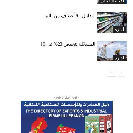
اقتصاد لبنان
«الاقتصاد» تعلّق التداول بـ9 أصناف من اللبن
واللبنة
اداره
الرخص العقارية المسجّلة تنخفض 23% في 10
أشهر
اداره
- Advertisement -