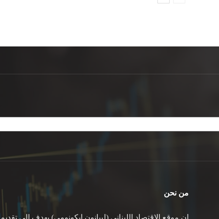
من نحن
ان موقع الاقتصاد اللبناني (ليبانون ايكونومي) يهدف الى تقديم