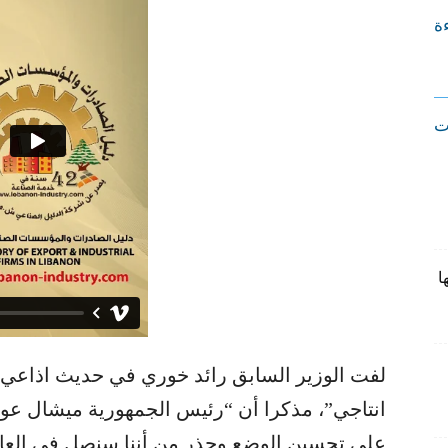
ءة
ت
ا
لفت الوزير السابق ​رائد خوري​ في حديث اذاعي ال