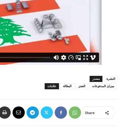
النشرة
مصدر
ميزان المدفوعات
العجز
البطالة
علامات
Share