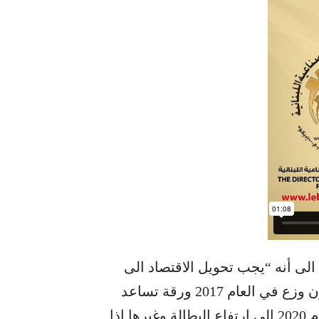
ى أنه “يجب تحويل ​الاقتصاد​ الى
انتاجي”، مذكرا أن “​رئيس الجمهورية​ ​ميشال عون​ وزع في العام 2017 ورقة تساعد
على تحسين الوضع وحذر من أننا سنصل في العام 2020 الى ارتفاع ​البطالة​ وغيرها اذا