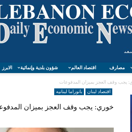
مصارف
اقتصاد العالم
شؤون بلدية وإنمائية
الابرز
Lebanon
: يجب وقف العجز بميزان المدفوعات
اقتصاد لبنان
بانوراما لبنانیه
خوري: يجب وقف العجز بميزان المدفوع
Economy