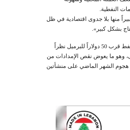
ات النفطية.
بيراً منها بلا جدوى اقتصادية في ظل
نتاج بشكل كبير».
وأضاف أنه على الأجل الطويل، ستبقى أسعار النفط قرب 50 دولاراً للبرميل نظراً
رى، وهو ما يعوض نقص الإمدادات من
ل هجوم الشهر الماضي على منشأتين