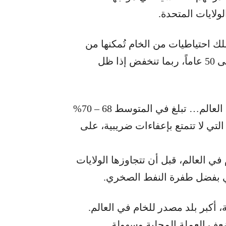
لايات المتحدة.
ك احتياطيات من الخام تُمكنها من
الحفاظ على مستويات الإنتاج الحالية لما يزيد على 50 عاماً، ربما تنخفض إذا ظل
وقال نوفاك: «لدينا أعلى ضرائب على النفط في العالم… تبلغ في المتوسط 68 – 70%
لتي لا تتمتع بإعفاءات ضريبية، على
في العالم، قبل أن تتجاوزها الولايات
ركي بفضل طفرة النفط الصخري.
 أكبر بلد مصدر للخام في العالم.
 ضعف العملة المحلية وسهولة