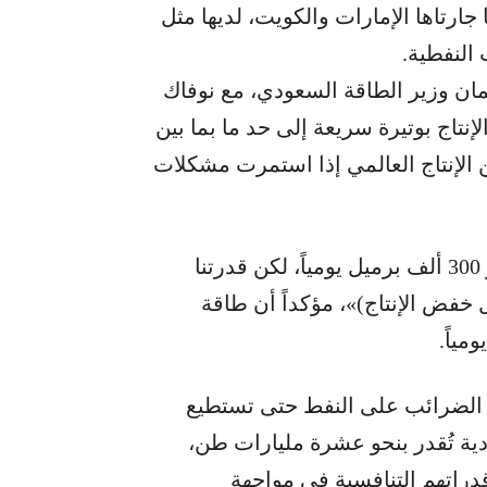
ارتاها الإمارات والكويت، لديها مثل
النفطية.
مان وزير الطاقة السعودي، مع نوفاك
إنتاج بوتيرة سريعة إلى حد ما بما بين
ليون برميل يومياً، أو بين 0.3 و0.5% من الإنتاج العالمي إذا استمرت مشكلات
وقال: «قلنا إن لدينا طاقة إنتاجية فائضة تبلغ نحو 300 ألف برميل يومياً، لكن قدرتنا
خفض الإنتاج)»، مؤكداً أن طاقة
م الضرائب على النفط حتى تستطيع
ية تُقدر بنحو عشرة مليارات طن،
دراتهم التنافسية في مواجهة