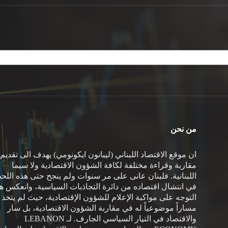
من نحن
ان موقع الاقتصاد اللبناني (ليبانون ايكونومي) يهدف الى تقديم
مقاربة وقراءة مختلفة لكافة الشؤون الاقتصادية ولا سيما
اللبنانية. فلبنان عانى على مر سنوات ولم ينجح حتى هذه اللح
في انتشال اقتصاده من دائرة التجاذبات السياسية، وانعكس هذ
التوجه على مواكبة الإعلام للشؤون الإقتصادية، حيث لم يتخذ
مساراً موضوعياً له في مقاربة الشؤون الاقتصادية، بل سار
والاقتصاد في التيار السياسي الجارف. لـ LEBANON