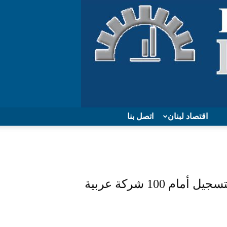
اقتصاد لبنان
اتصل بنا
“دافوس- البحر الميت 2019”: فتح باب التسجيل أمام 100 شركة عربية