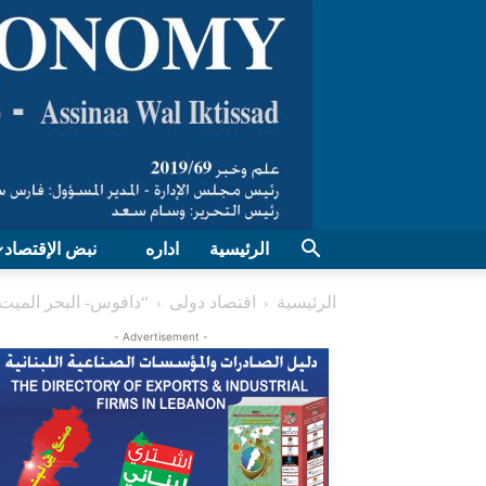
الرئيسية
اداره
نبض الإقتصاد
الرئيسية
اقتصاد دولی
“دافوس- البحر الميت 2019”: فتح باب التسجيل أمام 100 شركة عربية ناش
- Advertisement -