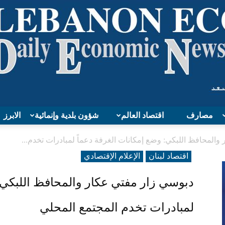
مصارف
اقتصاد العالم
شؤون بلدية وإنمائية
الابرز
Lebanon
والمحافظ اللبكي: وضع إمكانات الغرفة دعماً لمبادرات تخدم...
اقتصاد لبنان
الإعلام الإقتصادي
دبوسي زار مفتي عكار والمحافظ اللبكي: 
Economy
لمبادرات تخدم المجتمع المحلي