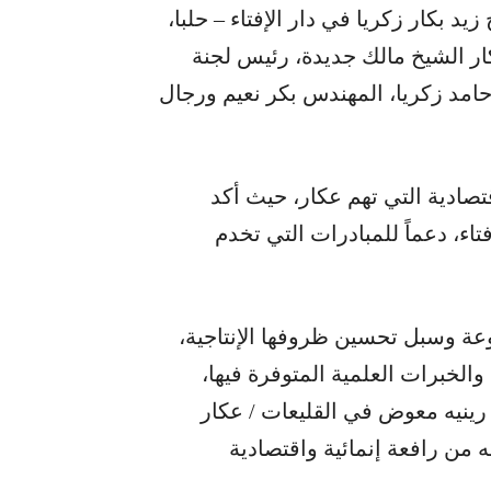
د بكار زكريا في دار الإفتاء – حلبا،
ر الشيخ مالك جديدة، رئيس لجنة
مد زكريا، المهندس بكر نعيم ورجال
اقتصادية التي تهم عكار، حيث أكد
ء، دعماً للمبادرات التي تخدم
عة وسبل تحسين ظروفها الإنتاجية،
الخبرات العلمية المتوفرة فيها،
ينيه معوض في القليعات / عكار
 من رافعة إنمائية واقتصادية