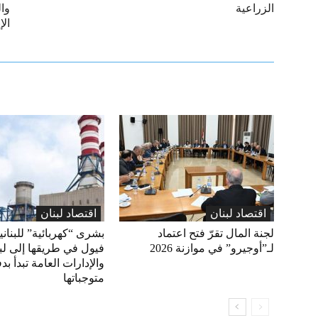
الزراعية
وا
الإ
اقتصاد لبنان
اقتصاد لبنان
لجنة المال تقرّ فتح اعتماد
بشرى “كهربائية” للبناني
لـ”أوجيرو” في موازنة 2026
فيول في طريقها إلى لبن
والإدارات العامة تبدأ بد
متوجباتها